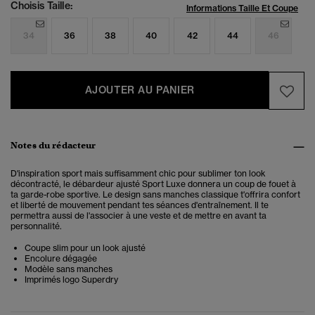
Choisis Taille:
Informations Taille Et Coupe
34
36
38
40
42
44
46
AJOUTER AU PANIER
Notes du rédacteur
D'inspiration sport mais suffisamment chic pour sublimer ton look
décontracté, le débardeur ajusté Sport Luxe donnera un coup de fouet à
ta garde-robe sportive. Le design sans manches classique t'offrira confort
et liberté de mouvement pendant tes séances d'entraînement. Il te
permettra aussi de l'associer à une veste et de mettre en avant ta
personnalité.
Coupe slim pour un look ajusté
Encolure dégagée
Modèle sans manches
Imprimés logo Superdry