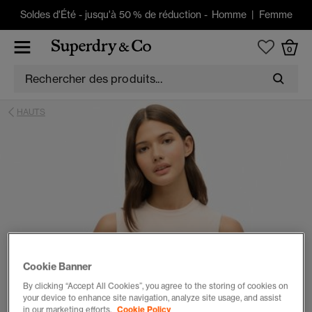
Soldes d'Été
-
jusqu'à 50 % de réduction -
Homme
|
Femme
0
HAUTS
Cookie Banner
By clicking “Accept All Cookies”, you agree to the storing of cookies on
your device to enhance site navigation, analyze site usage, and assist
in our marketing efforts.
Cookie Policy