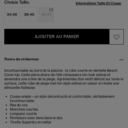
Choisis Taille:
Informations Taille Et Coupe
34-36
38-40
42-44
AJOUTER AU PANIER
Notes du rédacteur
Incontournable au bord de la piscine : la robe courte en dentelle Beach
Cover-Up. Cette pièce phare de l'été rehaussera ton look estival et
deviendra une icône de la plage. Agrémentée d'un motif délicat sur toute la
surface, cette robe de plage met ton style estival en valeur et révèle une
silhouette flatteuse.
Coupe ample – un style décontracté et confortable, véritablement
incontournable
Ras du cou
Manches courtes
Longueur courte
Fermeture avec liens dans le dos
Tirette Superdry en métal