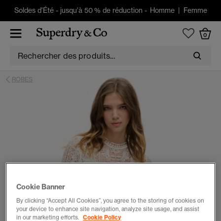
Soldes d'Été
-
jusqu'à 50 % de réduction -
Homme
|
Femme
0
ROBES
Cookie Banner
By clicking “Accept All Cookies”, you agree to the storing of cookies on
your device to enhance site navigation, analyze site usage, and assist
in our marketing efforts.
Cookie Policy