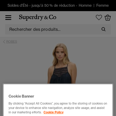
Soldes d'Été
-
jusqu'à 50 % de réduction -
Homme
|
Femme
0
ROBES
Cookie Banner
By clicking “Accept All Cookies”, you agree to the storing of cookies on
your device to enhance site navigation, analyze site usage, and assist
in our marketing efforts.
Cookie Policy