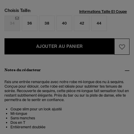
Choisis Taille:
Informations Taille Et Coupe
34
36
38
40
42
44
AJOUTER AU PANIER
Notes du rédacteur
Fais une entrée remarquée avec notre
robe mi-longue dos nu à sequins
.
Conçue pour éblouir, cette robe est idéale pour sublimer tes tenues de
soirée. Recouverte de sequins, cette pièce mi-longue fait sensation tout en
restant subtilement élégante. Près du bar ou sur la piste de danse, elle te
permettra de te sentir en confiance.
Coupe slim pour un look ajusté
Mi-longue
Sans manches
Dos en T
Entièrement doublée