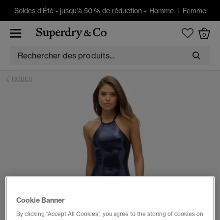
Soldes d'Été
-
jusqu'à 50 % de réduction -
Homme
|
Femme
0
ROBES
Cookie Banner
By clicking “Accept All Cookies”, you agree to the storing of cookies on