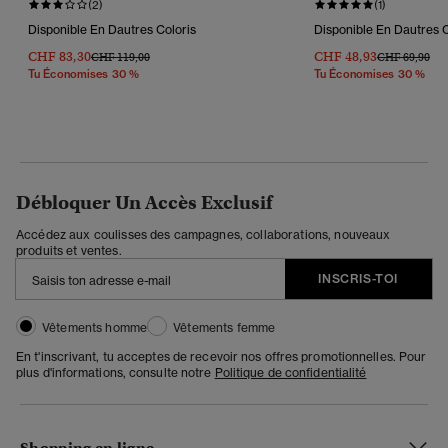
(2)
(1)
Disponible En Dautres Coloris
Disponible En Dautres C
CHF 83,30
CHF 48,93
Prix Réduit De
À
Prix Réduit D
À
CHF 119,00
CHF 69,90
Tu Économises 30 %
Tu Économises 30 %
Débloquer Un Accès Exclusif
Accédez aux coulisses des campagnes, collaborations, nouveaux
produits et ventes.
INSCRIS-TOI
Vêtements homme
Vêtements femme
En t'inscrivant, tu acceptes de recevoir nos offres promotionnelles. Pour
plus d'informations, consulte notre
Politique de confidentialité