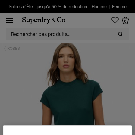
Soldes d'Été
-
jusqu'à 50 % de réduction -
Homme
|
Femme
0
ROBES