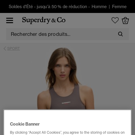
Soldes d'Été
-
jusqu'à 50 % de réduction -
Homme
|
Femme
0
SPORT
Cookie Banner
By clicking “Accept All Cookies”, you agree to the storing of cookies on