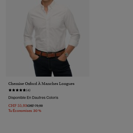
Chemise Oxford À Manches Longues
(4)
Disponible En Dautres Coloris
CHF 55,93
Prix Réduit De
À
CHF 79,90
Tu Économises 30 %