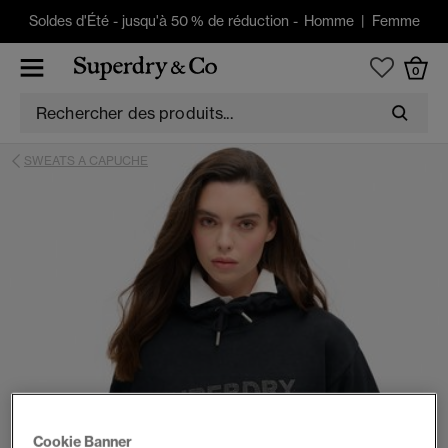
Soldes d'Été
-
jusqu'à 50 % de réduction -
Homme
|
Femme
0
SWEATS A CAPUCHE
Cookie Banner