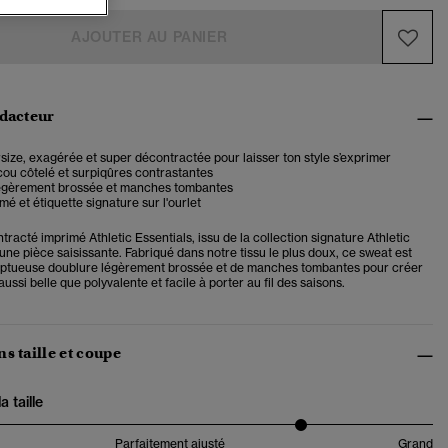
AJOUTER AU PANIER
édacteur
ize, exagérée et super décontractée pour laisser ton style s’exprimer
cou côtelé et surpiqûres contrastantes
égèrement brossée et manches tombantes
mé et étiquette signature sur l'ourlet
racté imprimé Athletic Essentials, issu de la collection signature Athletic
 une pièce saisissante. Fabriqué dans notre tissu le plus doux, ce sweat est
mptueuse doublure légèrement brossée et de manches tombantes pour créer
aussi belle que polyvalente et facile à porter au fil des saisons.
s taille et coupe
 taille
Parfaitement ajusté
Grand