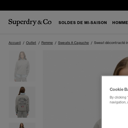
SOLDES DE MI-SAISON
HOMM
Accueil
Outlet
Femme
Sweats A Capuche
Sweat décontracté im
Cookie B
By clicking 
navigation, 