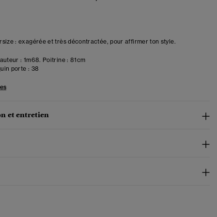
size : exagérée et très décontractée, pour affirmer ton style.
uteur : 1m68. Poitrine : 81cm
in porte :
38
les
n et entretien