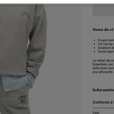
Notes du r
Coupe overs
Col ras du 
Doublure l
Texte impri
Le sweat décont
Essentials, est
doté d'une so
une silhouette 
Information
4
5
6
Conforme à la
Petit