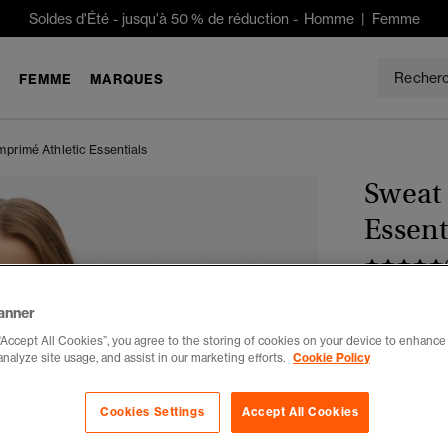
Soldes d'Été
-
jusqu'à 50 % de réduction -
Homme
|
Femme
E
FEMME
MARQUES
primé Athletic Essentials
Sweat 
Essent
CHF 55
anner
Tu économises
“Accept All Cookies”, you agree to the storing of cookies on your device to enhance 
analyze site usage, and assist in our marketing efforts.
Cookie Policy
Choisis Taille
34
3
Cookies Settings
Accept All Cookies