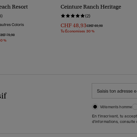
each Resort
Ceinture Ranch Heritage
3)
(2)
CHF 48,93
autres Coloris
Prix Réduit De
À
CHF 69,90
Tu Économises 30 %
rix Réduit De
À
CHF 79,90
30 %
if
Vêtements homme
En t'inscrivant, tu accep
d'informations, consulte