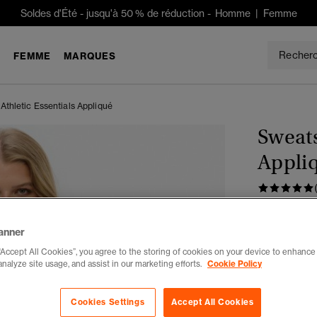
Soldes d'Été
-
jusqu'à 50 % de réduction -
Homme
|
Femme
E
FEMME
MARQUES
Athletic Essentials Appliqué
Sweats
Appli
CHF 69
Tu économises
anner
“Accept All Cookies”, you agree to the storing of cookies on your device to enhance 
Couleur :
ble
analyze site usage, and assist in our marketing efforts.
Cookie Policy
Cookies Settings
Accept All Cookies