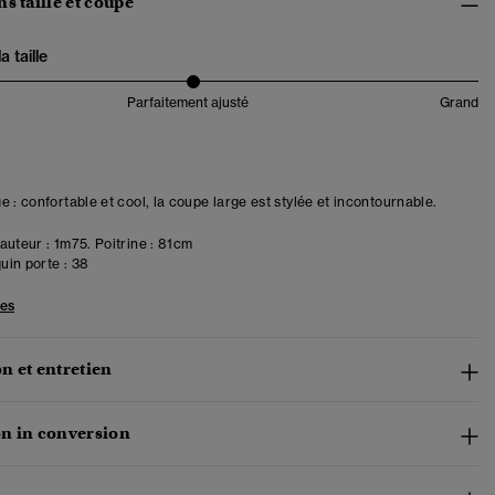
s taille et coupe
 taille
Parfaitement ajusté
Grand
 : confortable et cool, la coupe large est stylée et incontournable.
uteur : 1m75. Poitrine : 81cm
in porte :
38
les
n et entretien
n in conversion