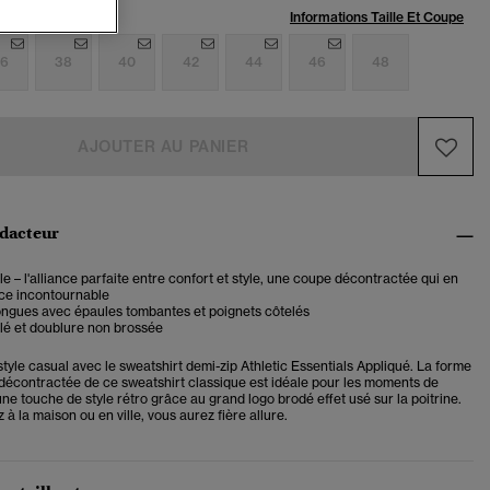
:
Informations Taille Et Coupe
6
38
40
42
44
46
48
AJOUTER AU PANIER
édacteur
 – l'alliance parfaite entre confort et style, une coupe décontractée qui en
èce incontournable
ngues avec épaules tombantes et poignets côtelés
lé et doublure non brossée
style casual avec le sweatshirt demi-zip Athletic Essentials Appliqué. La forme
 décontractée de ce sweatshirt classique est idéale pour les moments de
ne touche de style rétro grâce au grand logo brodé effet usé sur la poitrine.
à la maison ou en ville, vous aurez fière allure.