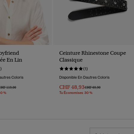
oyfriend
Ceinture Rhinestone Coupe
ée En Lin
Classique
1)
(1)
autres Coloris
Disponible En Dautres Coloris
CHF 48,93
rix Réduit De
À
Prix Réduit De
À
CHF 119,00
CHF 69,90
30 %
Tu Économises 30 %