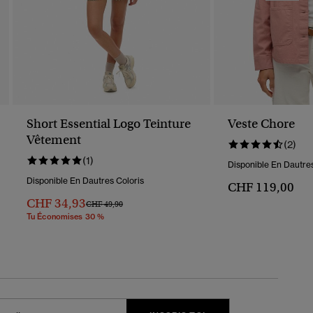
Short Essential Logo Teinture
Veste Chore
Vêtement
(2)
(1)
Disponible En Dautres
Disponible En Dautres Coloris
CHF 119,00
CHF 34,93
Prix Réduit De
À
CHF 49,90
Tu Économises 30 %