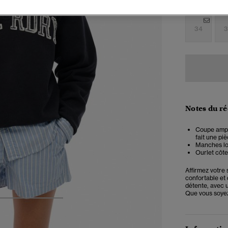
Choisis Taille
34
3
Notes du r
Coupe ample
fait une pi
Manches lo
Ourlet côte
Affirmez votre 
confortable et
détente, avec u
Que vous soyez 
4
5
6