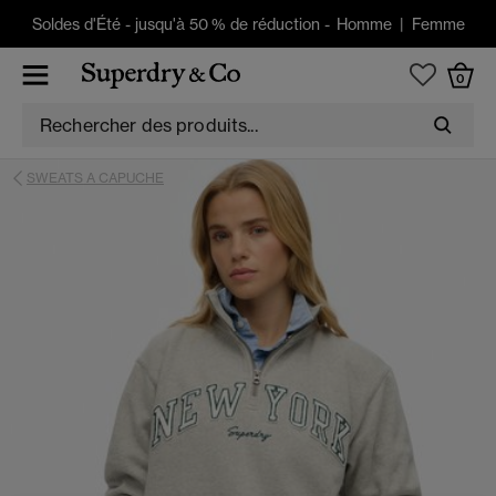
Soldes d'Été
-
jusqu'à 50 % de réduction -
Homme
|
Femme
0
SWEATS A CAPUCHE