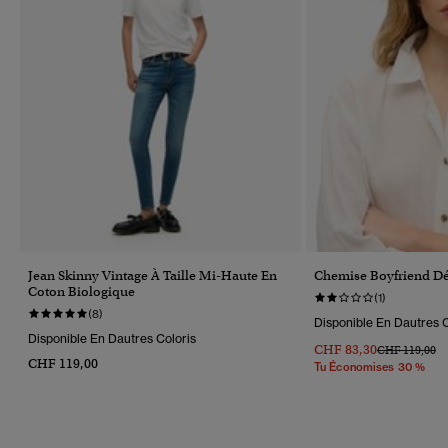
Jean Skinny Vintage À Taille Mi-Haute En
Chemise Boyfriend Dé
Coton Biologique
(1)
(8)
Disponible En Dautres C
Disponible En Dautres Coloris
CHF 83,30
Prix Réduit D
À
CHF 119,00
CHF 119,00
Tu Économises 30 %