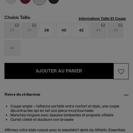
Choisis Taille:
Informations Taille Et Coupe
34
36
38
40
42
44
46
48
AJOUTER AU PANIER
Notes du rédacteur
Coupe ample – l'alliance parfaite entre confort et style, une coupe
décontractée qui en fait une pièce incontournable
Manches longues avec épaules tombantes et poignets côtelés
Ourlet côtelé et doublure non brossée
Affirmez votre style casual avec le sweatshirt demi-zip Athletic Essentials