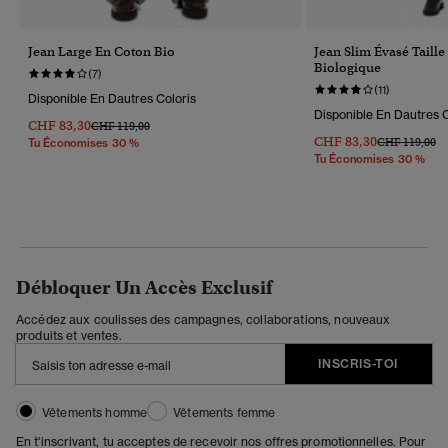
Jean Large En Coton Bio
Jean Slim Évasé Taill
Biologique
(7)
(11)
Disponible En Dautres Coloris
Disponible En Dautres C
CHF 83,30
Prix Réduit De
À
CHF 119,00
CHF 83,30
Prix Réduit D
À
CHF 119,00
Tu Économises 30 %
Tu Économises 30 %
Débloquer Un Accès Exclusif
Accédez aux coulisses des campagnes, collaborations, nouveaux
produits et ventes.
INSCRIS-TOI
Vêtements homme
Vêtements femme
En t'inscrivant, tu acceptes de recevoir nos offres promotionnelles. Pour