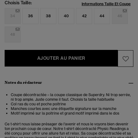
Choisis Taille:
Informations Taille Et Coupe
34
36
38
40
42
44
46
48
AJOUTER AU PANIER
Notes du rédacteur
Coupe décontractée – la coupe classique de Superdry. Ni trop serrée,
ni trop ample. Juste comme il faut. Choisis ta taille habituelle
Col ras du cou et poche poitrine
Manches courtes avec une étiquette signature sur la manche
Motif imprimé sur la poitrine et grand motif imprimé dans le dos
Ce t-shirt nous laisse présager de l'avenir et nous le voyons bien devenir
ton prochain coup de cœur. Notre t-shirt décontracté Physic Readings a
été conçu pour offrir une allure fun et relax. Sa coupe décontractée et sa
matière en jersey brossé en font le t-shirt le plus confortable et le plus stylé