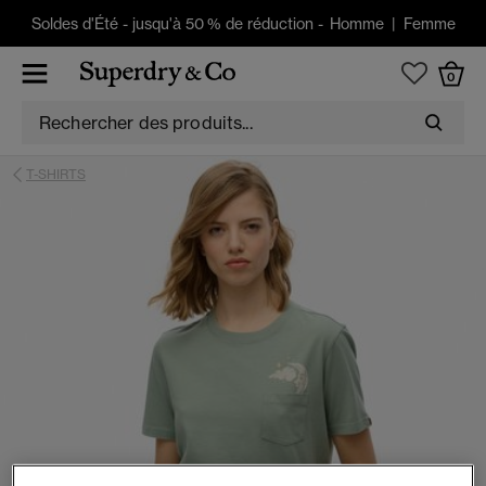
Soldes d'Été
-
jusqu'à 50 % de réduction -
Homme
|
Femme
0
T-SHIRTS