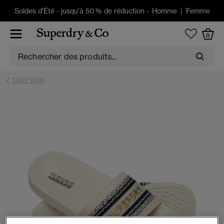
Soldes d'Été
-
jusqu'à 50 % de réduction -
Homme
|
Femme
0
TOUT VOIR