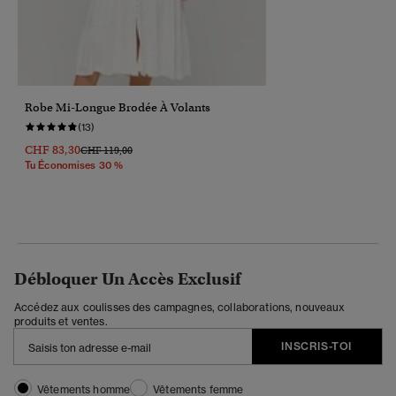
Robe Mi-Longue Brodée À Volants
(13)
CHF 83,30
Prix Réduit De
À
CHF 119,00
Tu Économises 30 %
Débloquer Un Accès Exclusif
Accédez aux coulisses des campagnes, collaborations, nouveaux
produits et ventes.
INSCRIS-TOI
Vêtements homme
Vêtements femme