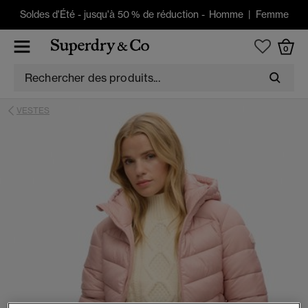
Soldes d'Été
-
jusqu'à 50 % de réduction -
Homme
|
Femme
0
VESTES