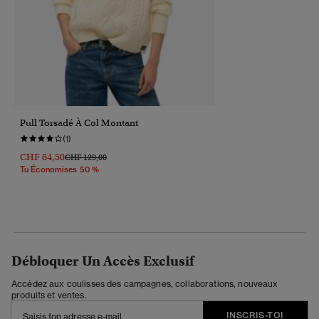
Pull Torsadé À Col Montant
(1)
CHF 64,50
Prix Réduit De
À
CHF 129,00
Tu Économises 50 %
Débloquer Un Accès Exclusif
Accédez aux coulisses des campagnes, collaborations, nouveaux
produits et ventes.
INSCRIS-TOI