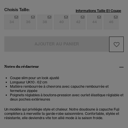
Choisis Taille:
Informations Taille Et Coupe
34
36
38
40
42
44
46
AJOUTER AU PANIER
Notes du rédacteur
Coupe slim pour un look ajusté
Longueur UK10 : 62 cm
Matière rembourrée à chevrons avec capuche rembourrée et
fermeture zippée
Poignets réglables à boutons-pression avec ourlet élastique réglable et
deux poches extérieures
Un modèle qui privilégie style et chaleur. Notre doudoune à capuche Fuji
complètera à merveille ta garde-robe saisonnière. Confortable, stylée et
résistante, elle deviendra vite ton allié mode à la saison froide.