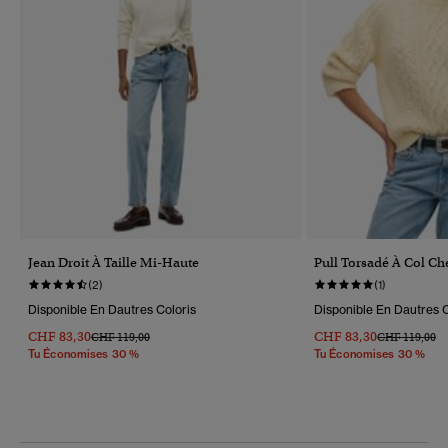
Jean Droit À Taille Mi-Haute
Pull Torsadé À Col C
(2)
(1)
Disponible En Dautres Coloris
Disponible En Dautres C
CHF 83,30
CHF 83,30
Prix Réduit De
À
Prix Réduit D
À
CHF 119,00
CHF 119,00
Tu Économises 30 %
Tu Économises 30 %