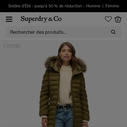
Soldes d'Été
-
jusqu'à 50 % de réduction -
Homme
|
Femme
0
VESTES