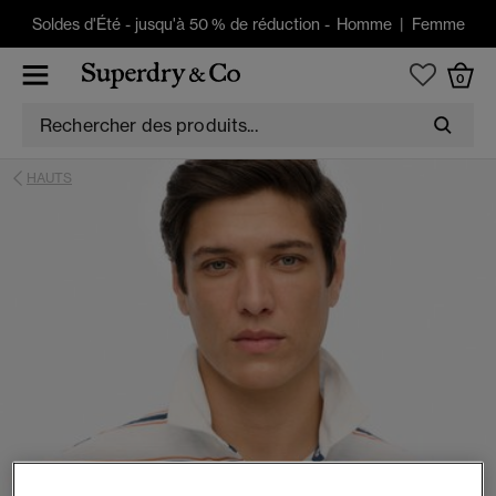
Soldes d'Été
-
jusqu'à 50 % de réduction -
Homme
|
Femme
0
HAUTS