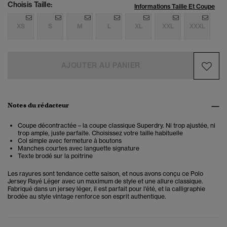
Choisis Taille:
Informations Taille Et Coupe
XS
S
M
L
XL
XXL
XXXL
AJOUTER AU PANIER
Notes du rédacteur
Coupe décontractée – la coupe classique Superdry. Ni trop ajustée, ni
trop ample, juste parfaite. Choisissez votre taille habituelle
Col simple avec fermeture à boutons
Manches courtes avec languette signature
Texte brodé sur la poitrine
Les rayures sont tendance cette saison, et nous avons conçu ce Polo
Jersey Rayé Léger avec un maximum de style et une allure classique.
Fabriqué dans un jersey léger, il est parfait pour l'été, et la calligraphie
brodée au style vintage renforce son esprit authentique.