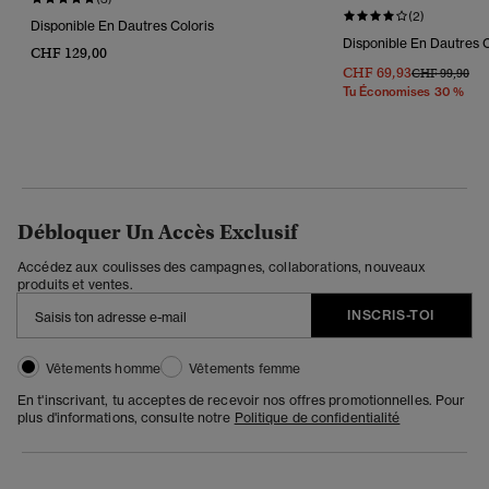
(2)
Disponible En Dautres Coloris
Disponible En Dautres C
CHF 129,00
CHF 69,93
Prix Réduit D
À
CHF 99,90
Tu Économises 30 %
Débloquer Un Accès Exclusif
Accédez aux coulisses des campagnes, collaborations, nouveaux
produits et ventes.
INSCRIS-TOI
Vêtements homme
Vêtements femme
En t'inscrivant, tu acceptes de recevoir nos offres promotionnelles. Pour
plus d'informations, consulte notre
Politique de confidentialité