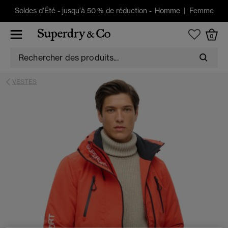
Soldes d'Été
-
jusqu'à 50 % de réduction -
Homme
|
Femme
0
VESTES