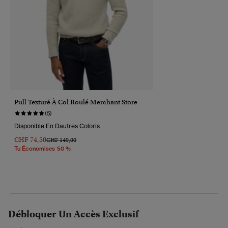
Pull Texturé À Col Roulé Merchant Store
(5)
Disponible En Dautres Coloris
CHF 74,50
Prix Réduit De
À
CHF 149,00
Tu Économises 50 %
Débloquer Un Accès Exclusif