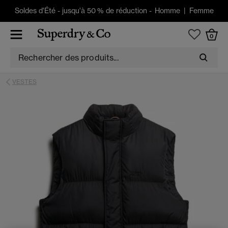
Soldes d'Été
-
jusqu'à 50 % de réduction -
Homme
|
Femme
0
VESTES