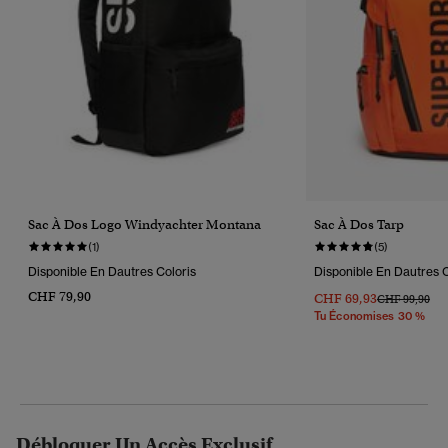
Sac À Dos Logo Windyachter Montana
Sac À Dos Tarp
(1)
(5)
Disponible En Dautres Coloris
Disponible En Dautres C
CHF 79,90
CHF 69,93
Prix Réduit D
À
CHF 99,90
Tu Économises 30 %
Débloquer Un Accès Exclusif