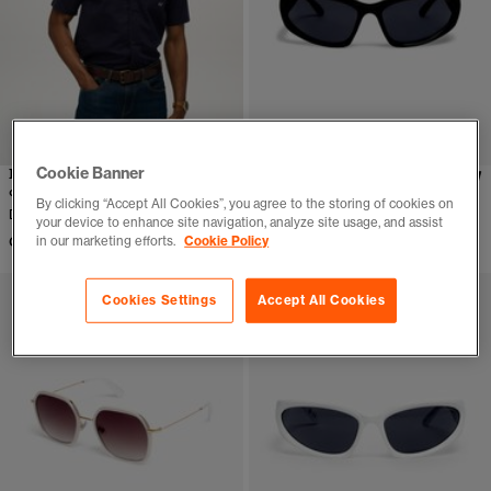
Cookie Banner
Lunettes de soleil de sport
Lunettes de soleil Sport
carrées
Wrap
By clicking “Accept All Cookies”, you agree to the storing of cookies on
Disponible en dautres coloris
Disponible en dautres coloris
your device to enhance site navigation, analyze site usage, and assist
CHF 69,90
CHF 69,90
in our marketing efforts.
Cookie Policy
Cookies Settings
Accept All Cookies