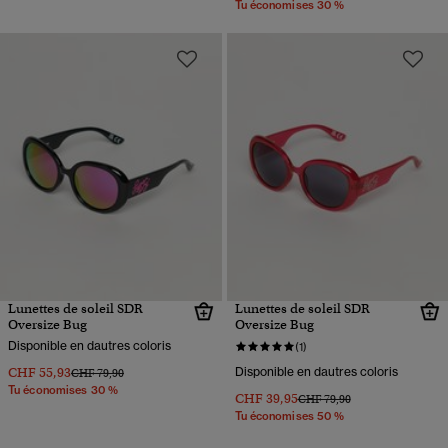
Tu économises 30 %
Lunettes de soleil SDR
Lunettes de soleil SDR
Oversize Bug
Oversize Bug
Disponible en dautres coloris
(1)
CHF 55,93
Disponible en dautres coloris
Prix réduit de
à
CHF 79,90
Tu économises 30 %
CHF 39,95
Prix réduit de
à
CHF 79,90
Tu économises 50 %