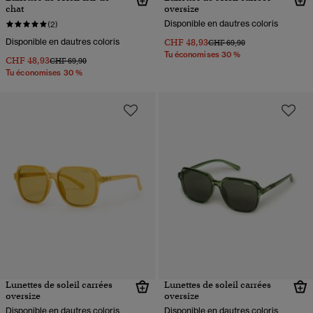
chat
oversize
Disponible en dautres coloris
(2)
Disponible en dautres coloris
CHF 48,93
Prix réduit de
à
CHF 69,90
Tu économises 30 %
CHF 48,93
Prix réduit de
à
CHF 69,90
Tu économises 30 %
Lunettes de soleil carrées
Lunettes de soleil carrées
oversize
oversize
Disponible en dautres coloris
Disponible en dautres coloris