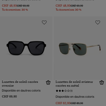
CHF 48,93
CHF 48,93
Prix réduit de
à
Prix réduit de
à
CHF 69,90
CHF 69,90
Tu économises 30 %
Tu économises 30 %
Lunettes de soleil carrées
Lunettes de soleil aviateur
oversize
carrées en métal
Disponible en dautres coloris
(1)
CHF 69,90
Disponible en dautres coloris
CHF 62,93
Prix réduit de
à
CHF 89,90