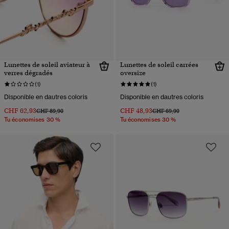
Lunettes de soleil aviateur à
Lunettes de soleil carrées
verres dégradés
oversize
(1)
(1)
Disponible en dautres coloris
Disponible en dautres coloris
CHF 62,93
CHF 48,93
Prix réduit de
à
Prix réduit de
à
CHF 89,90
CHF 69,90
Tu économises 30 %
Tu économises 30 %