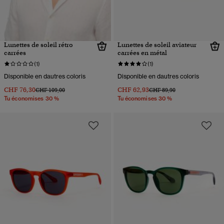
Lunettes de soleil rétro
Lunettes de soleil aviateur
carrées
carrées en métal
(1)
(1)
Disponible en dautres coloris
Disponible en dautres coloris
CHF 76,30
CHF 62,93
Prix réduit de
à
Prix réduit de
à
CHF 109,00
CHF 89,90
Tu économises 30 %
Tu économises 30 %