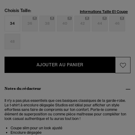
Choisis Taille:
Informations Taille Et Coupe
34
36
38
40
42
44
46
48
AJOUTER AU PANIER
Notes du rédacteur
Il n'y a pas plus essentiels que ces basiques classiques de la garde-robe.
Le
t-shirt à encolure dégagée
Studios est idéal pour afficher un style
effortless sans faire de compromis sur ton confort. Porte-le comme
élément de superposition ou comme pièce maîtresse pour compléter ton
look casual authentique et tu auras tout bon !
Coupe slim pour un look ajusté
Encolure dégagée