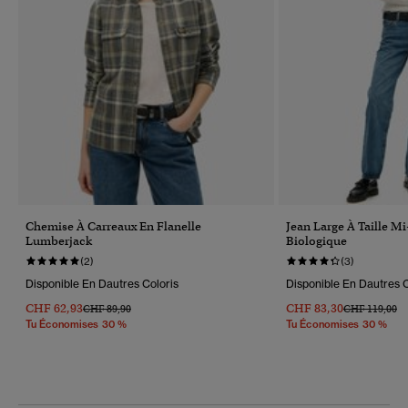
Chemise À Carreaux En Flanelle
Jean Large À Taille M
Lumberjack
Biologique
(2)
(3)
Disponible En Dautres Coloris
Disponible En Dautres C
CHF 62,93
CHF 83,30
Prix Réduit De
À
Prix Réduit D
À
CHF 89,90
CHF 119,00
Tu Économises 30 %
Tu Économises 30 %