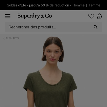
Soldes d'Été
-
jusqu'à 50 % de réduction -
Homme
|
Femme
0
T-SHIRTS