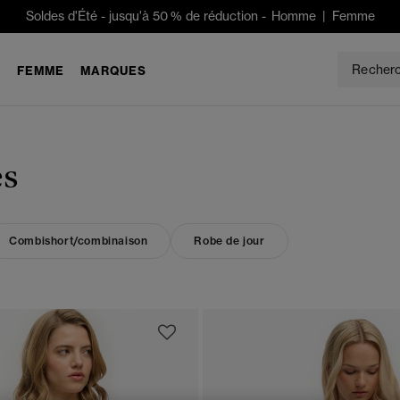
Soldes d'Été
-
jusqu'à 50 % de réduction -
Homme
|
Femme
E
FEMME
MARQUES
es
Combishort/combinaison
Robe de jour