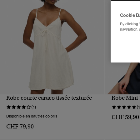
Cookie B
By clicking 
navigation, 
Robe courte caraco tissée texturée
Robe Mini 
APERÇU RAPIDE
(1)
(1
CHF 59,90
Disponible en dautres coloris
CHF 79,90