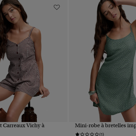
 Carreaux Vichy à
Mini-robe à bretelles i
APERÇU RAPIDE
APERÇU RAPIDE
(1)