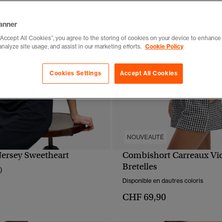
anner
“Accept All Cookies”, you agree to the storing of cookies on your device to enhance 
analyze site usage, and assist in our marketing efforts.
Cookie Policy
Cookies Settings
Accept All Cookies
NOUVEAUTÉ
Jersey Sweetheart
Combishort Carreaux Vi
APERÇU RAPIDE
APERÇU RAPIDE
Bretelles
)
Disponible en dautres coloris
CHF 69,90