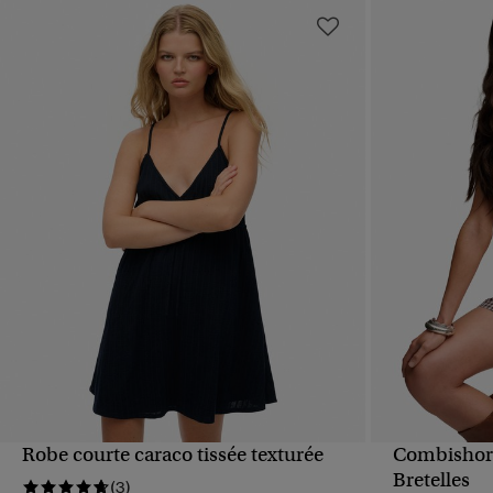
Robe courte caraco tissée texturée
Combishort
APERÇU RAPIDE
Bretelles
(3)