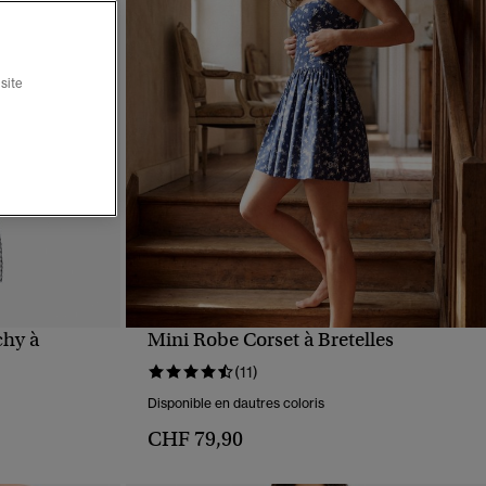
site
chy à
Mini Robe Corset à Bretelles
APERÇU RAPIDE
(11)
Disponible en dautres coloris
CHF 79,90