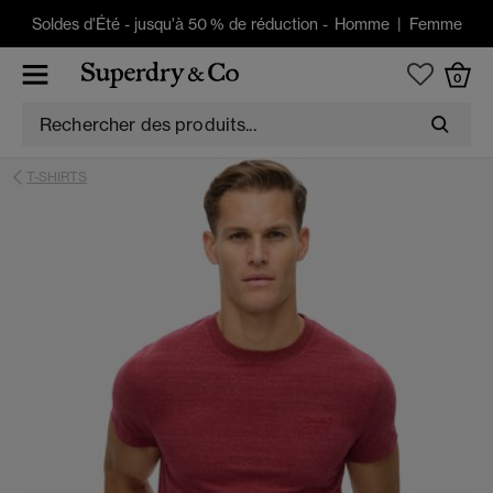
Soldes d'Été
-
jusqu'à 50 % de réduction -
Homme
|
Femme
0
T-SHIRTS