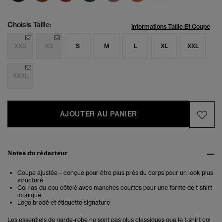
Choisis Taille:
Informations Taille Et Coupe
XXS
XS
S
M
L
XL
XXL
XXXL
AJOUTER AU PANIER
Notes du rédacteur
Coupe ajustée – conçue pour être plus près du corps pour un look plus
structuré
Col ras-du-cou côtelé avec manches courtes pour une forme de t-shirt
iconique
Logo brodé et étiquette signature
Les essentiels de garde-robe ne sont pas plus classiques que le t-shirt col