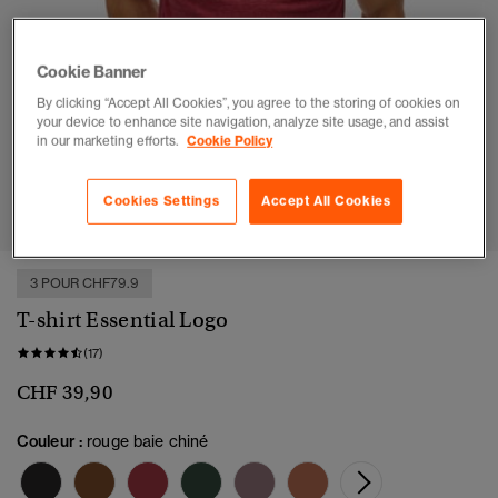
Cookie Banner
By clicking “Accept All Cookies”, you agree to the storing of cookies on
your device to enhance site navigation, analyze site usage, and assist
in our marketing efforts.
Cookie Policy
1
2
3
4
5
6
7
Cookies Settings
Accept All Cookies
3 POUR CHF79.9
T-shirt Essential Logo
(17)
CHF 39,90
Couleur :
rouge baie chiné