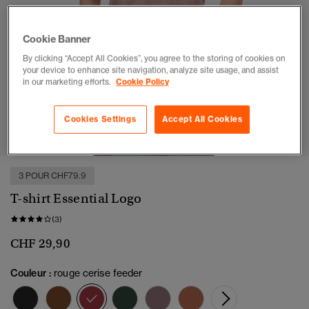
Cookie Banner
By clicking “Accept All Cookies”, you agree to the storing of cookies on
your device to enhance site navigation, analyze site usage, and assist
in our marketing efforts.
Cookie Policy
1
2
3
4
5
6
Cookies Settings
Accept All Cookies
3 POUR CHF79.9
T-shirt Essential Logo
(3)
CHF 29,90
Couleur :
rouge cerise feeder
sélectionné