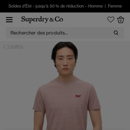
Soldes d'Été
-
jusqu'à 50 % de réduction -
Homme
|
Femme
0
T-SHIRTS