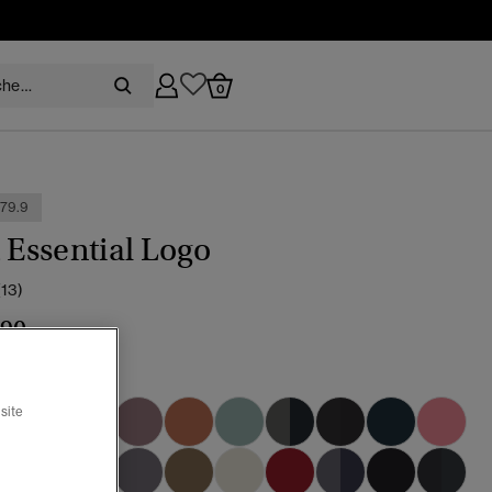
0
79.9
t Essential Logo
(13)
,90
u alaska chiné
site