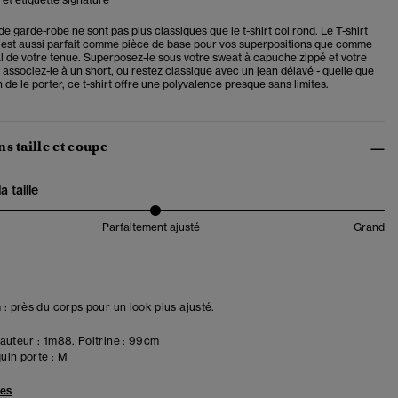
de garde-robe ne sont pas plus classiques que le t-shirt col rond. Le T-shirt
 est aussi parfait comme pièce de base pour vos superpositions que comme
l de votre tenue. Superposez-le sous votre sweat à capuche zippé et votre
 associez-le à un short, ou restez classique avec un jean délavé - quelle que
n de le porter, ce t-shirt offre une polyvalence presque sans limites.
s taille et coupe
 taille
Parfaitement ajusté
Grand
 : près du corps pour un look plus ajusté.
uteur : 1m88. Poitrine : 99cm
in porte :
M
les