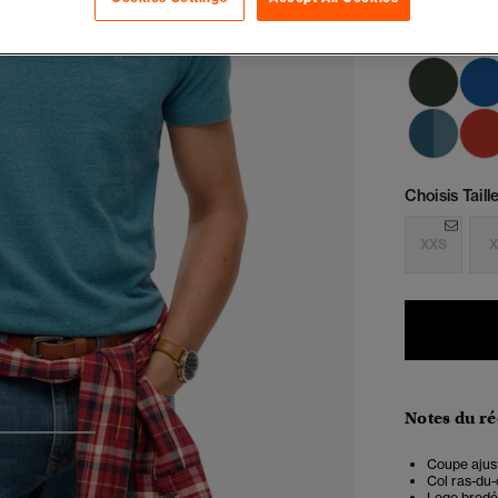
Choisis Taille
XXS
X
Notes du r
3
4
Coupe ajust
Col ras-du-
Logo brodé 