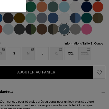
sélectionné
:
Informations Taille Et Coupe
S
S
M
L
XL
XXL
XXXL
AJOUTER AU PANIER
édacteur
ée – conçue pour être plus près du corps pour un look plus structuré
cou côtelé avec manches courtes pour une forme de t-shirt iconique
et étiquette signature