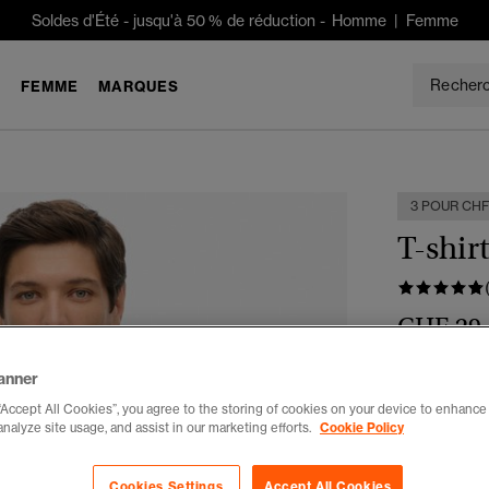
Soldes d'Été
-
jusqu'à 50 % de réduction -
Homme
|
Femme
E
FEMME
MARQUES
3 POUR CHF
T-shir
CHF 29
Couleur :
ble
anner
“Accept All Cookies”, you agree to the storing of cookies on your device to enhance 
analyze site usage, and assist in our marketing efforts.
Cookie Policy
Cookies Settings
Accept All Cookies