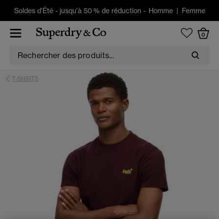
Soldes d'Été
-
jusqu'à 50 % de réduction -
Homme
|
Femme
0
T-SHIRTS