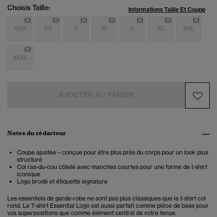
Choisis Taille:
Informations Taille Et Coupe
XXS
XS
S
M
L
XL
XXL
XXXL
AJOUTER AU PANIER
Notes du rédacteur
Coupe ajustée – conçue pour être plus près du corps pour un look plus
structuré
Col ras-du-cou côtelé avec manches courtes pour une forme de t-shirt
iconique
Logo brodé et étiquette signature
Les essentiels de garde-robe ne sont pas plus classiques que le t-shirt col
rond. Le T-shirt Essential Logo est aussi parfait comme pièce de base pour
vos superpositions que comme élément central de votre tenue.