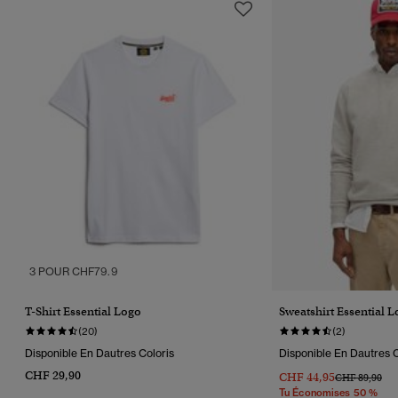
3 POUR CHF79.9
T-Shirt Essential Logo
Sweatshirt Essential 
(20)
(2)
Disponible En Dautres Coloris
Disponible En Dautres C
CHF 29,90
CHF 44,95
Prix Réduit D
À
CHF 89,90
Tu Économises 50 %