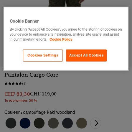
Cookie Banner
By clicking “Accept All Cookies”, you agree to the storing of cookies on
your device to enhance site navigation, analyze site usage, and assist
in our marketing efforts.
Cookie Policy
1
2
3
4
5
6
Cookies Settings
Accept All Cookies
Pantalon Cargo Core
(4)
Prix réduit de
à
CHF 83,30
CHF 119,00
Tu économises 30 %
Couleur :
camouflage kaki woodland
sélect