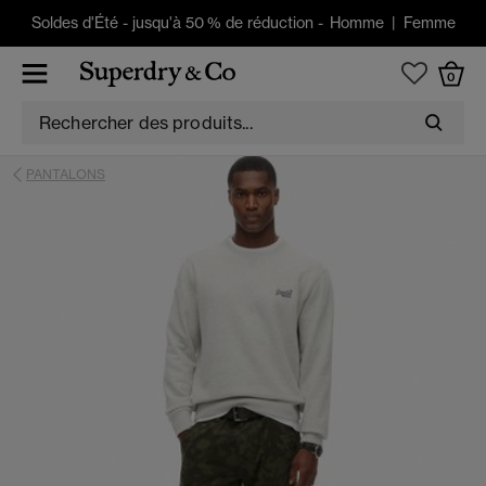
Soldes d'Été
-
jusqu'à 50 % de réduction -
Homme
|
Femme
0
PANTALONS