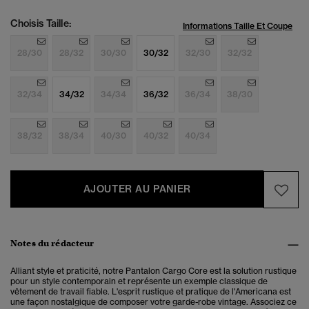
Choisis Taille:
Informations Taille Et Coupe
28/30
28/32
30/30
30/32
32/30
32/32
32/34
34/32
34/34
36/32
36/34
38/30
38/32
38/34
40/30
40/32
40/34
AJOUTER AU PANIER
Notes du rédacteur
Alliant style et praticité, notre Pantalon Cargo Core est la solution rustique
pour un style contemporain et représente un exemple classique de
vêtement de travail fiable. L'esprit rustique et pratique de l'Americana est
une façon nostalgique de composer votre garde-robe vintage. Associez ce