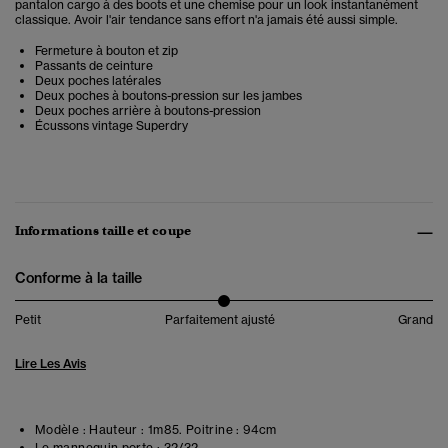
pantalon cargo à des boots et une chemise pour un look instantanément
classique. Avoir l'air tendance sans effort n'a jamais été aussi simple.
Fermeture à bouton et zip
Passants de ceinture
Deux poches latérales
Deux poches à boutons-pression sur les jambes
Deux poches arrière à boutons-pression
Écussons vintage Superdry
Informations taille et coupe
Conforme à la taille
Petit
Parfaitement ajusté
Grand
Lire Les Avis
Modèle :
Hauteur : 1m85. Poitrine : 94cm
Le mannequin porte :
32/32