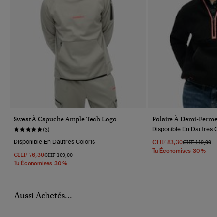
Sweat À Capuche Ample Tech Logo
Polaire À Demi-Ferme
Disponible En Dautres C
(3)
Disponible En Dautres Coloris
CHF 83,30
Prix Réduit D
À
CHF 119,00
Tu Économises 30 %
CHF 76,30
Prix Réduit De
À
CHF 109,00
Tu Économises 30 %
Aussi Achetés...