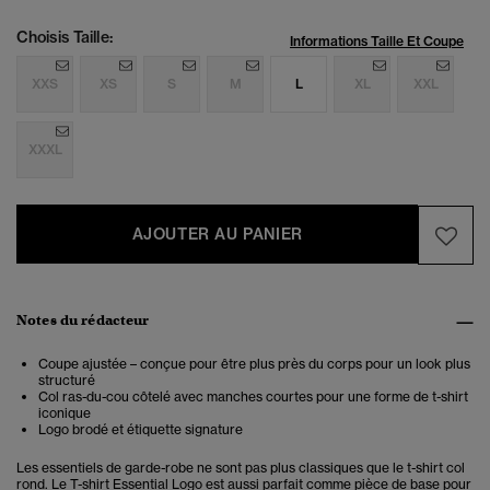
Choisis Taille:
Informations Taille Et Coupe
XXS
XS
S
M
L
XL
XXL
XXXL
AJOUTER AU PANIER
Notes du rédacteur
Coupe ajustée – conçue pour être plus près du corps pour un look plus
structuré
Col ras-du-cou côtelé avec manches courtes pour une forme de t-shirt
iconique
Logo brodé et étiquette signature
Les essentiels de garde-robe ne sont pas plus classiques que le t-shirt col
rond. Le T-shirt Essential Logo est aussi parfait comme pièce de base pour