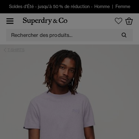
Soldes d'Été
-
jusqu'à 50 % de réduction -
Homme
|
Femme
0
T-SHIRTS