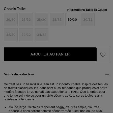
Choisis Taille:
Informations Taille Et Coupe
26/30
26/32
28/30
28/32
30/30
30/32
32/30
32/32
34/32
AJOUTER AU PANIER
Notes du rédacteur
Ce n'est pas un hasard si le jean est un incontournable. Inspiré des tenues
de travail classiques, les jeans sont aussi tendance que pratiques et notre
modèle à coupe large ne fait pas exception à la règle. Que tu optes pour
une tenue soignée ou pour un style décontracté, tu seras toujours à la
pointe de la tendance.
Coupe large. Certains l'appellent baggy, d'autres ample, d'autres
encore la considèrent comme décontractée. C'est une coupe plus