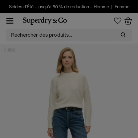
Soldes d'Été
-
jusqu'à 50 % de réduction -
Homme
|
Femme
0
BAS