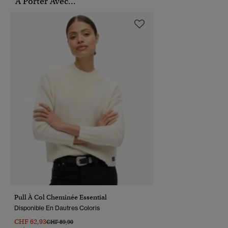
À Porter Avec...
Pull À Col Cheminée Essential
Disponible En Dautres Coloris
CHF 62,93
Prix Réduit De
À
CHF 89,90