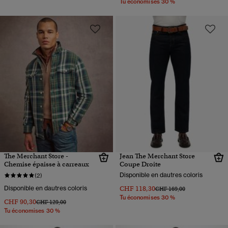
Tu économises 30 %
The Merchant Store -
Jean The Merchant Store
Chemise épaisse à carreaux
Coupe Droite
Disponible en dautres coloris
(2)
Disponible en dautres coloris
CHF 118,30
Prix réduit de
à
CHF 169,00
Tu économises 30 %
CHF 90,30
Prix réduit de
à
CHF 129,00
Tu économises 30 %