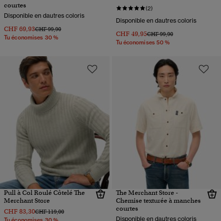
courtes
(2)
Disponible en dautres coloris
Disponible en dautres coloris
CHF 69,93
Prix réduit de
à
CHF 99,90
CHF 49,95
Prix réduit de
à
CHF 99,90
Tu économises 30 %
Tu économises 50 %
Pull à Col Roulé Côtelé The
The Merchant Store -
Merchant Store
Chemise texturée à manches
courtes
CHF 83,30
Prix réduit de
à
CHF 119,00
Disponible en dautres coloris
Tu économises 30 %