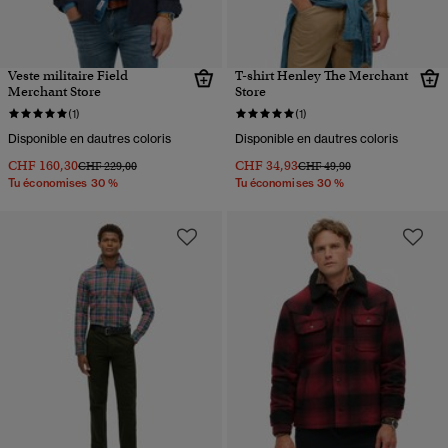
Veste militaire Field
T-shirt Henley The Merchant
Merchant Store
Store
(1)
(1)
Disponible en dautres coloris
Disponible en dautres coloris
CHF 160,30
CHF 34,93
Prix réduit de
à
Prix réduit de
à
CHF 229,00
CHF 49,90
Tu économises 30 %
Tu économises 30 %