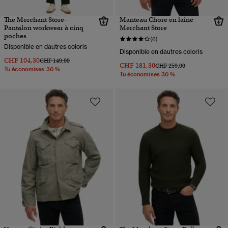
The Merchant Store-
Manteau Chore en laine
Pantalon workwear à cinq
Merchant Store
poches
(6)
Disponible en dautres coloris
Disponible en dautres coloris
CHF 104,30
Prix réduit de
à
CHF 149,00
CHF 181,30
Prix réduit de
à
CHF 259,00
Tu économises 30 %
Tu économises 30 %