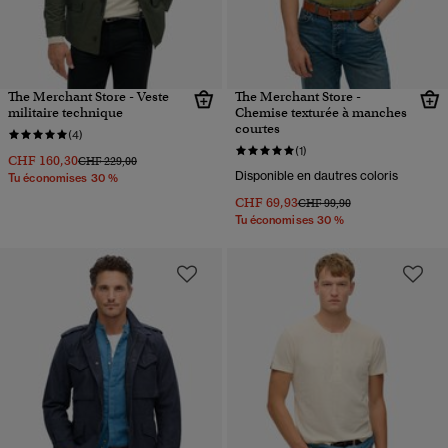
The Merchant Store - Veste
The Merchant Store -
militaire technique
Chemise texturée à manches
courtes
(4)
(1)
CHF 160,30
Prix réduit de
à
CHF 229,00
Disponible en dautres coloris
Tu économises 30 %
CHF 69,93
Prix réduit de
à
CHF 99,90
Tu économises 30 %