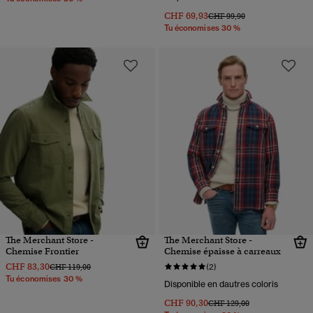
CHF 69,93
Prix réduit de
à
CHF 99,90
Tu économises 30 %
The Merchant Store -
The Merchant Store -
Chemise Frontier
Chemise épaisse à carreaux
CHF 83,30
Prix réduit de
à
CHF 119,00
(2)
Tu économises 30 %
Disponible en dautres coloris
CHF 90,30
Prix réduit de
à
CHF 129,00