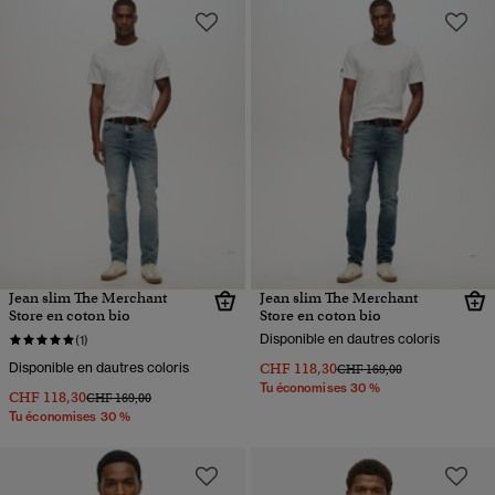
Jean slim The Merchant
Jean slim The Merchant
Store en coton bio
Store en coton bio
Disponible en dautres coloris
(1)
Disponible en dautres coloris
CHF 118,30
Prix réduit de
à
CHF 169,00
Tu économises 30 %
CHF 118,30
Prix réduit de
à
CHF 169,00
Tu économises 30 %