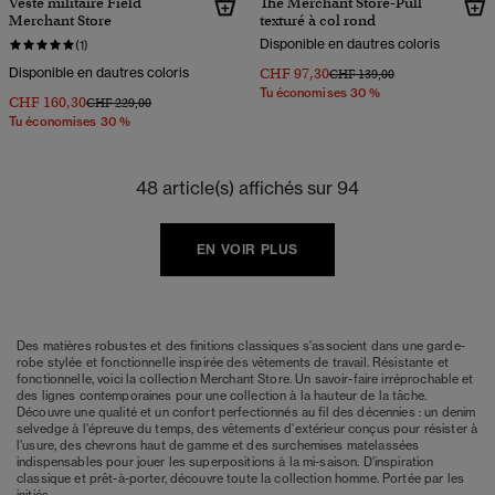
Veste militaire Field
The Merchant Store-Pull
Merchant Store
texturé à col rond
Disponible en dautres coloris
(1)
Disponible en dautres coloris
CHF 97,30
Prix réduit de
à
CHF 139,00
Tu économises 30 %
CHF 160,30
Prix réduit de
à
CHF 229,00
Tu économises 30 %
48 article(s) affichés sur 94
EN VOIR PLUS
Des matières robustes et des finitions classiques s'associent dans une garde-
robe stylée et fonctionnelle inspirée des vêtements de travail. Résistante et
fonctionnelle, voici la collection Merchant Store. Un savoir-faire irréprochable et
des lignes contemporaines pour une collection à la hauteur de la tâche.
Découvre une qualité et un confort perfectionnés au fil des décennies : un denim
selvedge à l'épreuve du temps, des vêtements d'extérieur conçus pour résister à
l'usure, des chevrons haut de gamme et des surchemises matelassées
indispensables pour jouer les superpositions à la mi-saison. D'inspiration
classique et prêt-à-porter, découvre toute la collection homme. Portée par les
initiés.