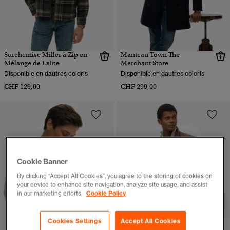
Surchemise Miller à Zip en
Manteau Town The
Mélange de Laine
Merchant Store
Disponible en dautres coloris
Disponible en dautres coloris
CHF 129,00
CHF 299,00
Cookie Banner
By clicking “Accept All Cookies”, you agree to the storing of cookies on
your device to enhance site navigation, analyze site usage, and assist
in our marketing efforts.
Cookie Policy
Cookies Settings
Accept All Cookies