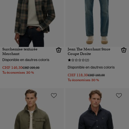
Surchemise texturée
Jean The Merchant Store
Merchant
Coupe Droite
Disponible en dautres coloris
(2)
CHF 146,30
Disponible en dautres coloris
Prix réduit de
à
CHF 209,00
Tu économises 30 %
CHF 118,30
Prix réduit de
à
CHF 169,00
Tu économises 30 %