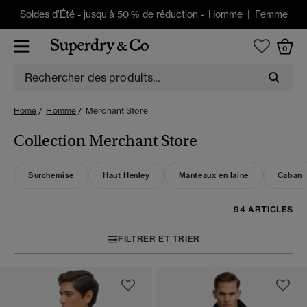
Soldes d'Été
-
jusqu'à 50 % de réduction -
Homme
|
Femme
0
Home
Homme
Merchant Store
Collection Merchant Store
Surchemise
Haut Henley
Manteaux en laine
Caban
94 ARTICLES
FILTRER ET TRIER