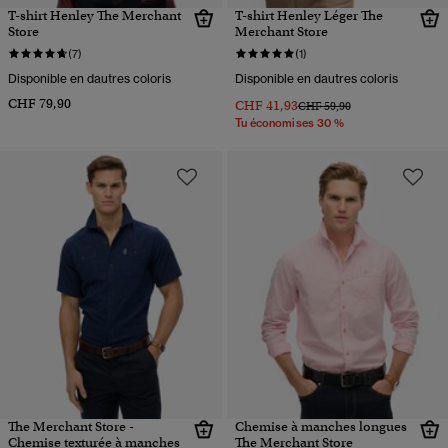
T-shirt Henley The Merchant
T-shirt Henley Léger The
Store
Merchant Store
(7)
(1)
Disponible en dautres coloris
Disponible en dautres coloris
CHF 79,90
CHF 41,93
Prix réduit de
à
CHF 59,90
Tu économises 30 %
The Merchant Store -
Chemise à manches longues
Chemise texturée à manches
The Merchant Store