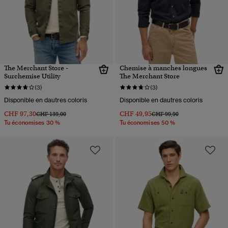
The Merchant Store -
Chemise à manches longues
Surchemise Utility
The Merchant Store
(3)
(3)
Disponible en dautres coloris
Disponible en dautres coloris
CHF 97,30
CHF 49,95
Prix réduit de
à
Prix réduit de
à
CHF 139,00
CHF 99,90
Tu économises 30 %
Tu économises 50 %