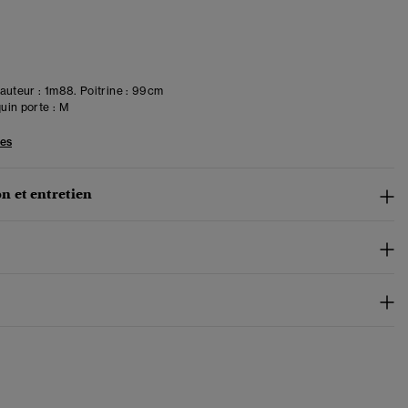
uteur : 1m88. Poitrine : 99cm
in porte :
M
les
n et entretien