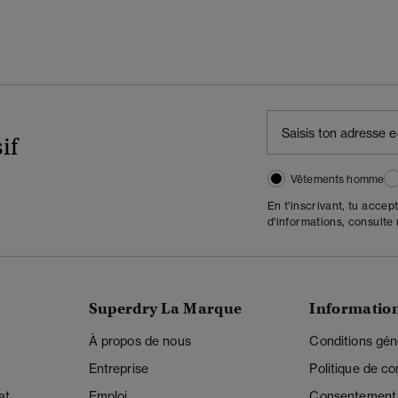
if
Vêtements homme
En t'inscrivant, tu accep
d'informations, consulte
Superdry La Marque
Informatio
À propos de nous
Conditions gén
Entreprise
Politique de con
at
Emploi
Consentement r