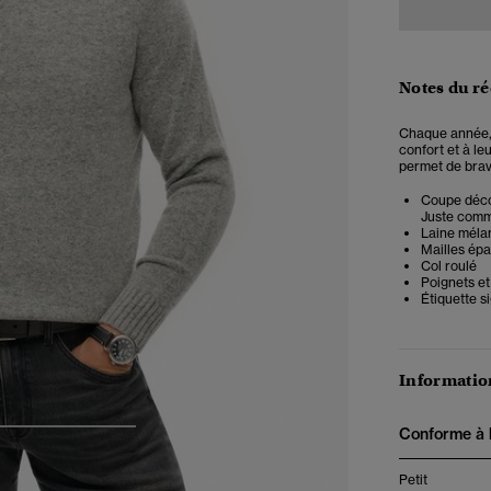
Notes du r
Chaque année, 
confort et à le
permet de brave
Coupe décon
Juste comme 
Laine méla
Mailles épa
Col roulé
Poignets et
Étiquette s
Information
Conforme à la
4
5
6
Petit