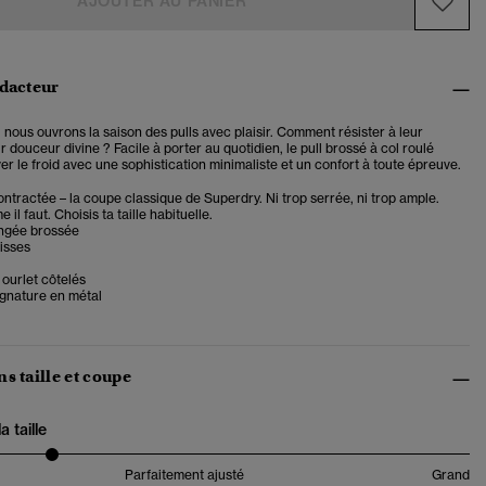
AJOUTER AU PANIER
édacteur
nous ouvrons la saison des pulls avec plaisir. Comment résister à leur
ur douceur divine ? Facile à porter au quotidien, le pull brossé à col roulé
r le froid avec une sophistication minimaliste et un confort à toute épreuve.
tractée – la coupe classique de Superdry. Ni trop serrée, ni trop ample.
il faut. Choisis ta taille habituelle.
ngée brossée
isses
 ourlet côtelés
ignature en métal
s taille et coupe
 taille
Parfaitement ajusté
Grand