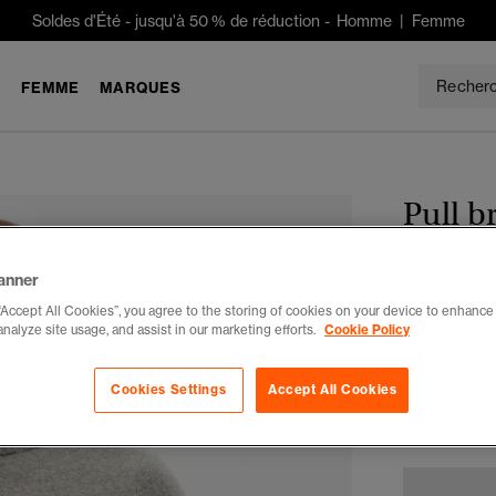
Soldes d'Été
-
jusqu'à 50 % de réduction -
Homme
|
Femme
E
FEMME
MARQUES
Pull b
anner
CHF 74
“Accept All Cookies”, you agree to the storing of cookies on your device to enhance 
Tu économises
analyze site usage, and assist in our marketing efforts.
Cookie Policy
Choisis Taille
Cookies Settings
Accept All Cookies
XXS
X