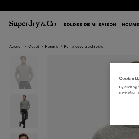
SOLDES DE MI-SAISON
HOMM
Accueil
Outlet
Homme
Pull brossé à col roulé
Cookie B
By clicking 
navigation, 