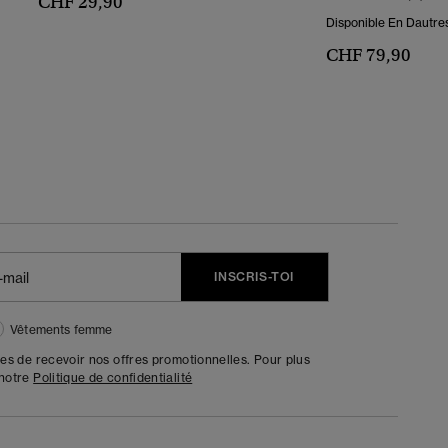
CHF 29,90
Disponible En Dautres
CHF 79,90
INSCRIS-TOI
Vêtements femme
tes de recevoir nos offres promotionnelles. Pour plus
 notre
Politique de confidentialité