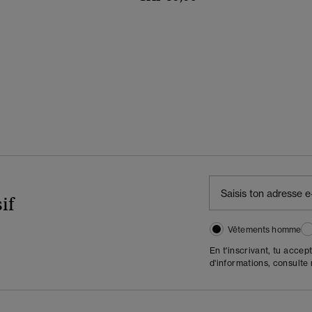
if
Vêtements homme
En t'inscrivant, tu accep
d'informations, consulte