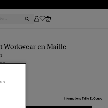
0
t Workwear en Maille
(3)
,90
r
ctionné
site
:
Informations Taille Et Coupe