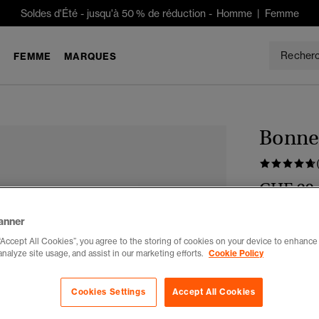
Soldes d'Été
-
jusqu'à 50 % de réduction -
Homme
|
Femme
E
FEMME
MARQUES
Bonne
CHF 29
Couleur :
noi
anner
séle
“Accept All Cookies”, you agree to the storing of cookies on your device to enhance 
analyze site usage, and assist in our marketing efforts.
Cookie Policy
Choisis Taille
Cookies Settings
Accept All Cookies