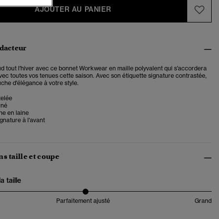
AJOUTER AU PANIER
édacteur
d tout l'hiver avec ce bonnet Workwear en maille polyvalent qui s'accordera
vec toutes vos tenues cette saison. Avec son étiquette signature contrastée,
che d'élégance à votre style.
telée
rné
he en laine
ignature à l'avant
s taille et coupe
 taille
Parfaitement ajusté
Grand