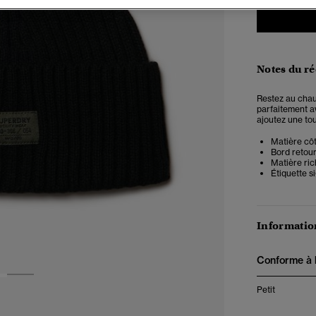
Notes du r
Restez au chau
parfaitement a
ajoutez une tou
Matière cô
Bord retou
Matière ric
Étiquette s
Information
Conforme à la
2
Petit