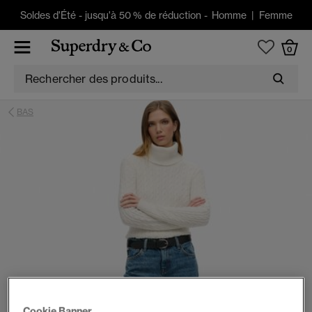
Soldes d'Été
-
jusqu'à 50 % de réduction -
Homme
|
Femme
0
BAS
Cookie Banner