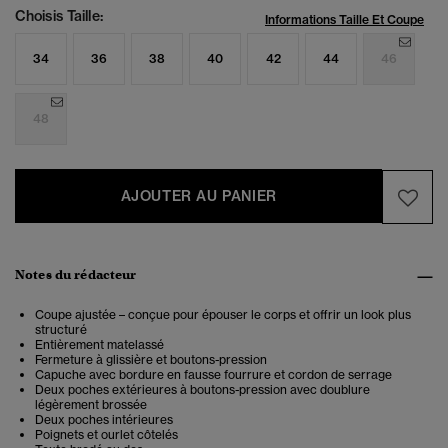
Choisis Taille:
Informations Taille Et Coupe
34
36
38
40
42
44
46
48
AJOUTER AU PANIER
Notes du rédacteur
Coupe ajustée – conçue pour épouser le corps et offrir un look plus
structuré
Entièrement matelassé
Fermeture à glissière et boutons-pression
Capuche avec bordure en fausse fourrure et cordon de serrage
Deux poches extérieures à boutons-pression avec doublure
légèrement brossée
Deux poches intérieures
Poignets et ourlet côtelés