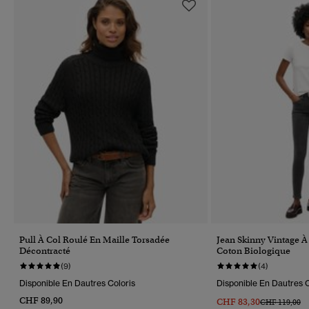
Pull À Col Roulé En Maille Torsadée
Jean Skinny Vintage À
Décontracté
Coton Biologique
(9)
(4)
Disponible En Dautres Coloris
Disponible En Dautres C
CHF 89,90
CHF 83,30
Prix Réduit D
À
CHF 119,00