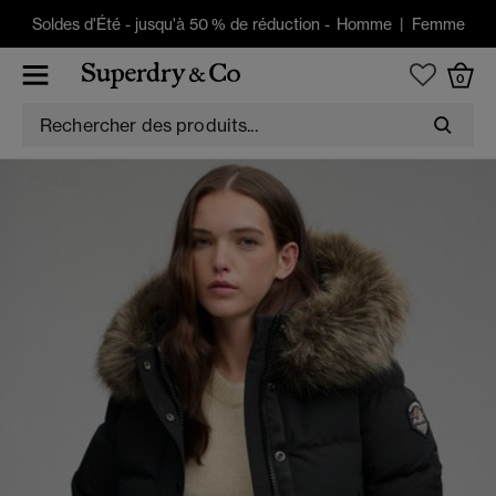
Soldes d'Été
-
jusqu'à 50 % de réduction -
Homme
|
Femme
0
VESTES