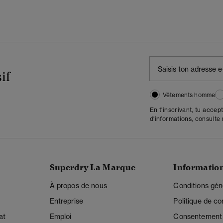
if
Vêtements homme
En t'inscrivant, tu accep
d'informations, consulte
Superdry La Marque
Informatio
À propos de nous
Conditions gén
Entreprise
Politique de con
at
Emploi
Consentement r