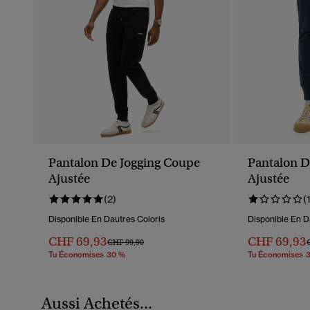
Pantalon De Jogging Coupe
Pantalon D
Ajustée
Ajustée
(2)
(
Disponible En Dautres Coloris
Disponible En D
CHF 69,93
CHF 69,93
Prix Réduit De
À
P
CHF 99,90
Tu Économises 30 %
Tu Économises 
Aussi Achetés...