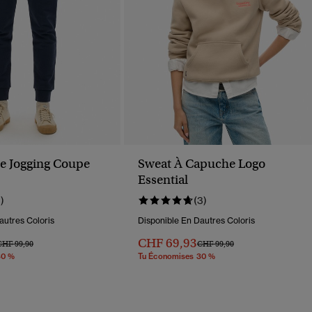
e Jogging Coupe
Sweat À Capuche Logo
Essential
1)
(3)
autres Coloris
Disponible En Dautres Coloris
CHF 69,93
rix Réduit De
À
Prix Réduit De
À
CHF 99,90
CHF 99,90
30 %
Tu Économises 30 %