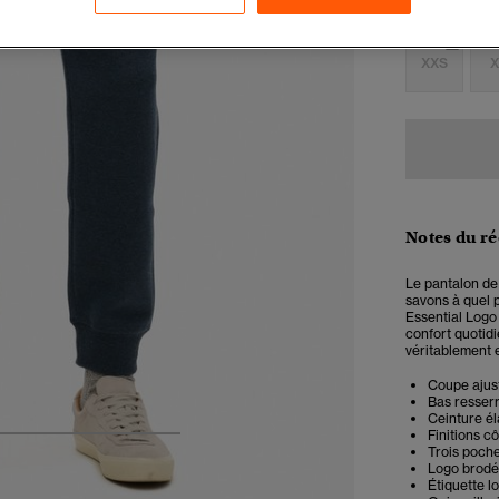
Choisis Taille
XXS
X
Notes du r
Le pantalon de 
savons à quel p
Essential Logo
confort quotidi
véritablement e
Coupe ajust
Bas resserr
Ceinture é
Finitions c
5
6
7
8
Trois poch
Logo brodé 
Étiquette l