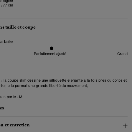
ie siglée
 : 77 cm
s taille et coupe
 taille
Parfaitement ajusté
Grand
 : la coupe slim dessine une silhouette élégante à la fois près du corps et
orter, elle permet une grande liberté de mouvement,
in porte :
M
les
n et entretien