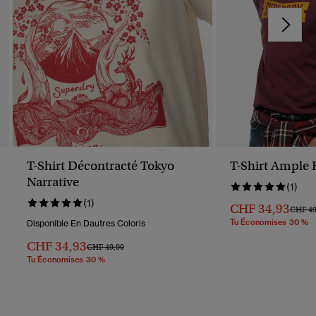
T-Shirt Décontracté Tokyo
T-Shirt Ample 
Narrative
(1)
(1)
CHF 34,93
Prix Ré
CHF 49
Tu Économises 30 %
Disponible En Dautres Coloris
CHF 34,93
Prix Réduit De
À
CHF 49,90
Tu Économises 30 %