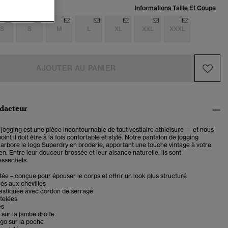
:
Informations Taille Et Coupe
S
S
M
L
XL
XXL
XXXL
AJOUTER AU PANIER
édacteur
jogging est une pièce incontournable de tout vestiaire athleisure — et nous
oint il doit être à la fois confortable et stylé. Notre pantalon de jogging
 arbore le logo Superdry en broderie, apportant une touche vintage à votre
en. Entre leur douceur brossée et leur aisance naturelle, ils sont
ssentiels.
ée – conçue pour épouser le corps et offrir un look plus structuré
és aux chevilles
lastiquée avec cordon de serrage
ôtelées
es
sur la jambe droite
ogo sur la poche