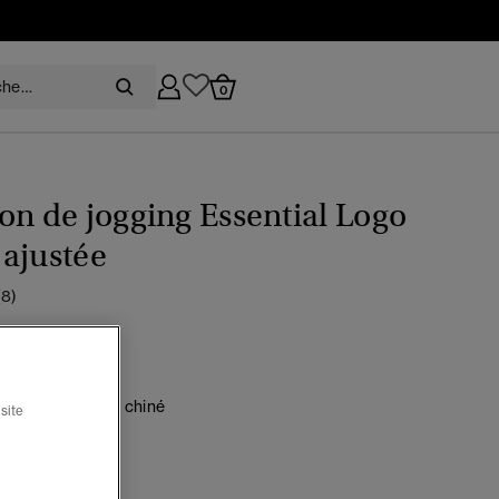
0
on de jogging Essential Logo
ajustée
(8)
,93
Prix réduit de
à
CHF 99,90
 30 %
u marine vintage chiné
site