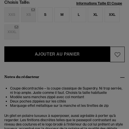
Choisis Taille:
Informations Taille Et Coupe
XXS
XS
S
M
L
XL
XXL
XXXL
AJOUTER AU PANIER
Notes du rédacteur
Coupe décontractée – la coupe classique de Superdry. Ni trop serrée,
ni trop ample. Juste comme il faut. Choisis ta taille habituelle
Modèle sans manches zippé avec col montant
Deux poches zippées sur les côtés
Marquage effet métallique sur la manche et les tirettes de zip
Un gilet en polaire luxueux à superposer, aussi agréable à porter qu'à
regarder. Les finitions discrètes telles que le passepoil contrastant au
niveau des coutures et le logo brodé à l'intérieur du col lui prêtent un style
luxueux, accentué par la douceur de la polaire et la qualité des détails