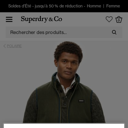
Soldes d'Été
-
jusqu'à 50 % de réduction -
Homme
|
Femme
0
POLAIRE