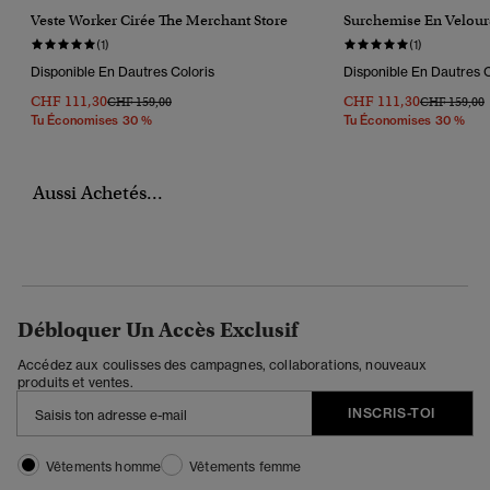
Veste Worker Cirée The Merchant Store
Surchemise En Velour
(1)
(1)
Disponible En Dautres Coloris
Disponible En Dautres C
CHF 111,30
CHF 111,30
Prix Réduit De
À
Prix Réduit 
CHF 159,00
CHF 159,00
Tu Économises 30 %
Tu Économises 30 %
Aussi Achetés...
Débloquer Un Accès Exclusif
Accédez aux coulisses des campagnes, collaborations, nouveaux
produits et ventes.
INSCRIS-TOI
Vêtements homme
Vêtements femme