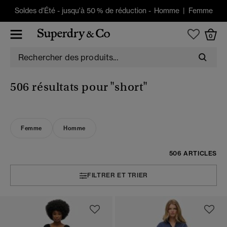
Soldes d'Été
-
jusqu'à 50 % de réduction -
Homme
|
Femme
0
506 résultats pour
"short"
Femme
Homme
506 ARTICLES
FILTRER ET TRIER