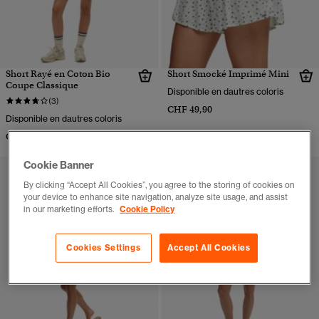
Short Rayé en Coton Bio
Short Smocké Imprimé Mini
Coupe Classique
Disponible en dautres coloris
(3)
CHF 49,90
Disponible en dautres coloris
CHF 49,90
Cookie Banner
By clicking “Accept All Cookies”, you agree to the storing of cookies on
your device to enhance site navigation, analyze site usage, and assist
in our marketing efforts.
Cookie Policy
Cookies Settings
Accept All Cookies