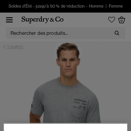
Soldes d'Été
-
jusqu'à 50 % de réduction -
Homme
|
Femme
0
T-SHIRTS