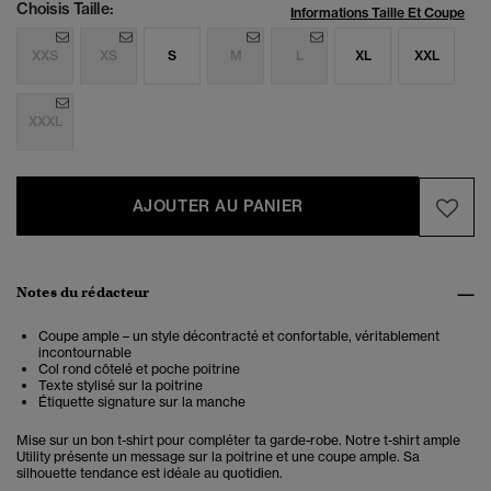
Choisis Taille:
Informations Taille Et Coupe
XXS
XS
S
M
L
XL
XXL
XXXL
AJOUTER AU PANIER
Notes du rédacteur
Coupe ample – un style décontracté et confortable, véritablement
incontournable
Col rond côtelé et poche poitrine
Texte stylisé sur la poitrine
Étiquette signature sur la manche
Mise sur un bon t-shirt pour compléter ta garde-robe. Notre t-shirt ample
Utility présente un message sur la poitrine et une coupe ample. Sa
silhouette tendance est idéale au quotidien.