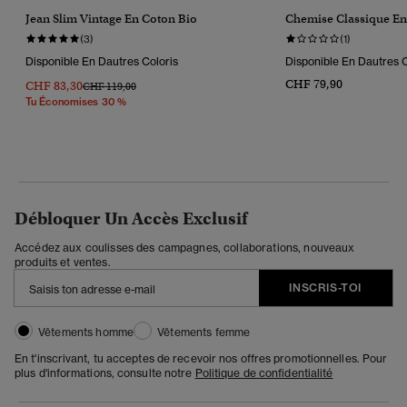
Jean Slim Vintage En Coton Bio
Chemise Classique En
(3)
(1)
Disponible En Dautres Coloris
Disponible En Dautres C
CHF 79,90
CHF 83,30
Prix Réduit De
À
CHF 119,00
Tu Économises 30 %
Débloquer Un Accès Exclusif
Accédez aux coulisses des campagnes, collaborations, nouveaux
produits et ventes.
INSCRIS-TOI
Vêtements homme
Vêtements femme
En t'inscrivant, tu acceptes de recevoir nos offres promotionnelles. Pour
plus d'informations, consulte notre
Politique de confidentialité