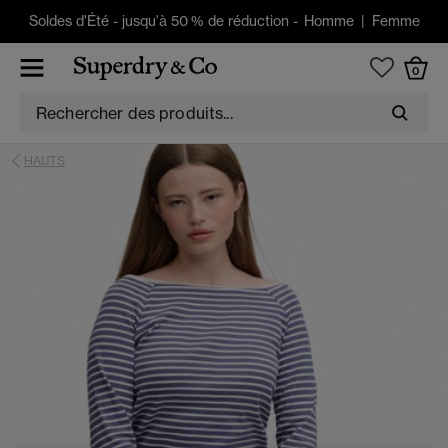
Soldes d'Été
-
jusqu'à 50 % de réduction -
Homme
|
Femme
0
HAUTS