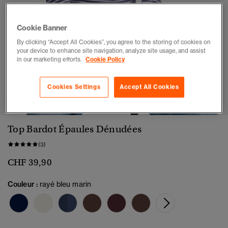
Cookie Banner
By clicking “Accept All Cookies”, you agree to the storing of cookies on
your device to enhance site navigation, analyze site usage, and assist
in our marketing efforts.
Cookie Policy
1
2
3
4
5
Cookies Settings
Accept All Cookies
Top Bardot Épaules Dénudées
(3)
CHF 39,90
Couleur :
rayé bleu marin
sélect