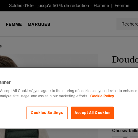
Soldes d'Été
-
jusqu'à 50 % de réduction -
Homme
|
Femme
E
FEMME
MARQUES
e
Doudo
CHF 90
anner
Tu économises
“Accept All Cookies”, you agree to the storing of cookies on your device to enhance 
analyze site usage, and assist in our marketing efforts.
Cookie Policy
Couleur :
ver
séle
Cookies Settings
Accept All Cookies
Choisis Taille