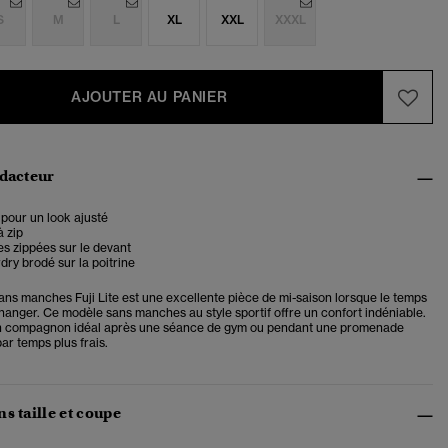
S
M
L
XL
XXL
XXXL
AJOUTER AU PANIER
édacteur
pour un look ajusté
 zip
s zippées sur le devant
ry brodé sur la poitrine
ns manches Fuji Lite est une excellente pièce de mi-saison lorsque le temps
nger. Ce modèle sans manches au style sportif offre un confort indéniable.
n compagnon idéal après une séance de gym ou pendant une promenade
ar temps plus frais.
s taille et coupe