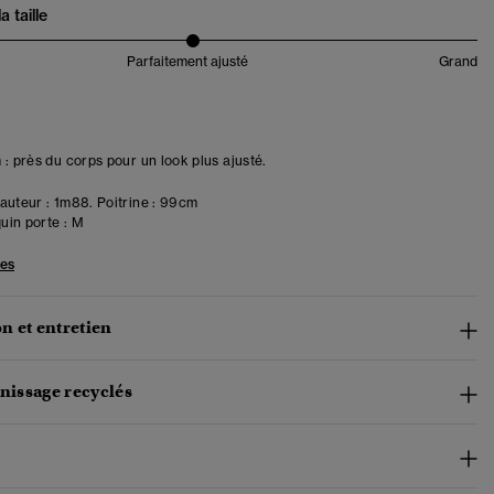
 taille
Parfaitement ajusté
Grand
 : près du corps pour un look plus ajusté.
uteur : 1m88. Poitrine : 99cm
in porte :
M
les
n et entretien
rnissage recyclés