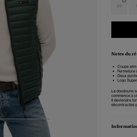
XS
Notes du r
Coupe slim 
Fermeture à
Deux poche
Logo Superd
La doudoune sa
commence à cha
Il deviendra
to
décontractée p
5
6
7
8
Information