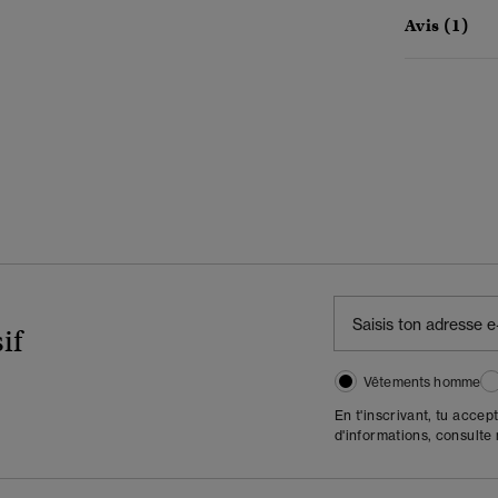
Avis (1)
if
Vêtements homme
En t'inscrivant, tu accep
d'informations, consulte