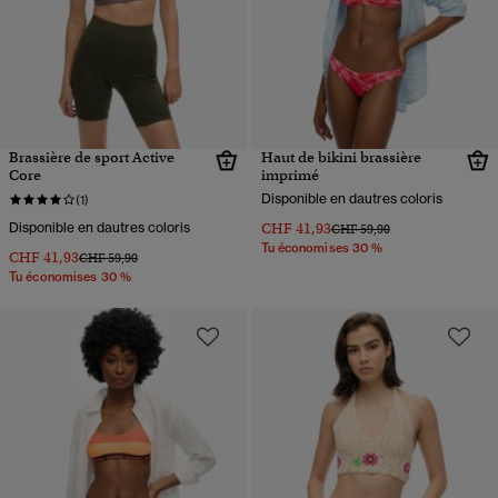
Brassière de sport Active
Haut de bikini brassière
Core
imprimé
Disponible en dautres coloris
(1)
Disponible en dautres coloris
CHF 41,93
Prix réduit de
à
CHF 59,90
Tu économises 30 %
CHF 41,93
Prix réduit de
à
CHF 59,90
Tu économises 30 %