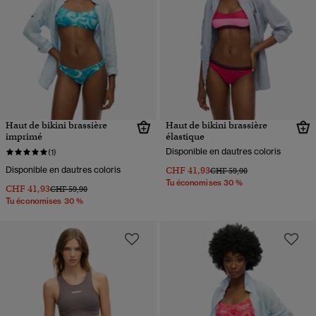
Haut de bikini brassière
Haut de bikini brassière
imprimé
élastique
Disponible en dautres coloris
(1)
Disponible en dautres coloris
CHF 41,93
Prix réduit de
à
CHF 59,90
Tu économises 30 %
CHF 41,93
Prix réduit de
à
CHF 59,90
Tu économises 30 %