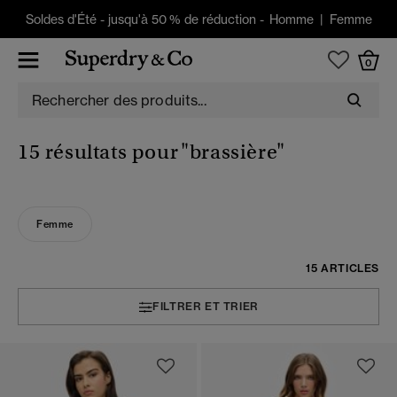
Soldes d'Été
-
jusqu'à 50 % de réduction -
Homme
|
Femme
0
15 résultats pour
"brassière"
Femme
15 ARTICLES
FILTRER ET TRIER