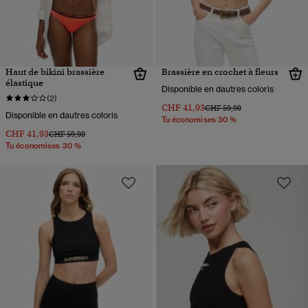
Haut de bikini brassière
Brassière en crochet à fleurs
élastique
Disponible en dautres coloris
(2)
CHF 41,93
Prix réduit de
à
CHF 59,90
Disponible en dautres coloris
Tu économises 30 %
CHF 41,93
Prix réduit de
à
CHF 59,90
Tu économises 30 %