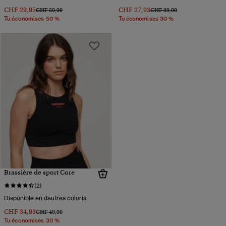
CHF 29,95
CHF 27,93
Prix réduit de
à
Prix réduit de
à
CHF 59,90
CHF 39,90
Tu économises 50 %
Tu économises 30 %
Brassière de sport Core
(2)
Disponible en dautres coloris
CHF 34,93
Prix réduit de
à
CHF 49,90
Tu économises 30 %