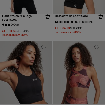
Haut brassière à logo
Brassière de sport Core
Sportswear
Disponible en dautres coloris
(1)
CHF 34,93
Prix réduit de
à
CHF 49,90
CHF 41,93
Prix réduit de
à
CHF 59,90
Tu économises 30 %
Tu économises 30 %