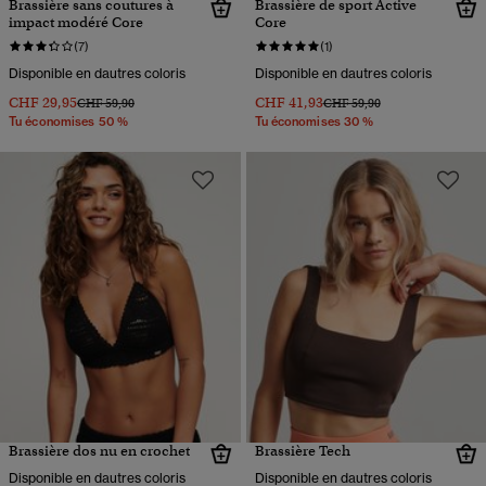
Brassière sans coutures à
Brassière de sport Active
impact modéré Core
Core
(7)
(1)
Disponible en dautres coloris
Disponible en dautres coloris
CHF 29,95
CHF 41,93
Prix réduit de
à
Prix réduit de
à
CHF 59,90
CHF 59,90
Tu économises 50 %
Tu économises 30 %
Brassière dos nu en crochet
Brassière Tech
Disponible en dautres coloris
Disponible en dautres coloris