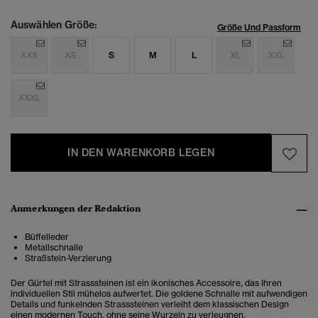
Auswählen Größe:
Größe Und Passform
XXS
XS
S
M
L
XL
XXL
XXXL
IN DEN WARENKORB LEGEN
Anmerkungen der Redaktion
Büffelleder
Metallschnalle
Straßstein-Verzierung
Der
Gürtel mit Strasssteinen ist ein ikonisches Accessoire, das Ihren
individuellen Stil mühelos aufwertet. Die goldene Schnalle mit aufwendigen
Details und funkelnden Strasssteinen
verleiht dem klassischen Design
einen modernen Touch, ohne seine Wurzeln zu verleugnen.