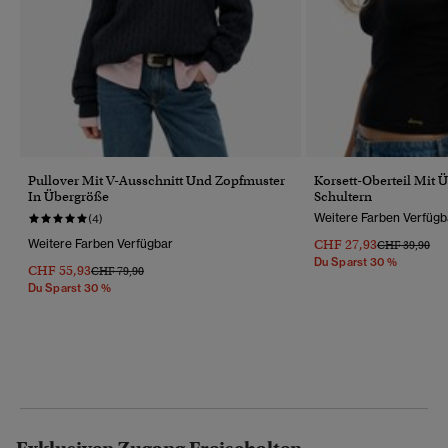
Pullover Mit V-Ausschnitt Und Zopfmuster
Korsett-Oberteil Mit 
In Übergröße
Schultern
Weitere Farben Verfügb
(4)
Weitere Farben Verfügbar
CHF 27,93
Preis Wurde R
Bis
CHF 39,90
Du Sparst 30 %
CHF 55,93
Preis Wurde Reduziert Von
Bis
CHF 79,90
Du Sparst 30 %