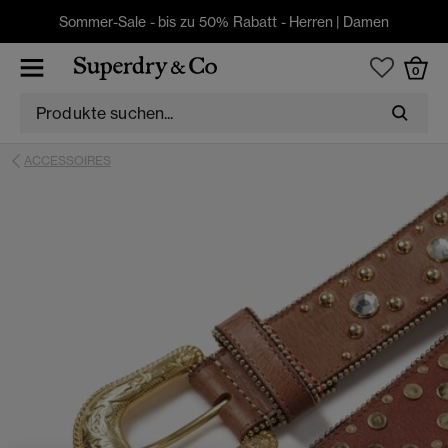
Sommer-Sale - bis zu 50% Rabatt -
Herren
|
Damen
0
ACCESSOIRES