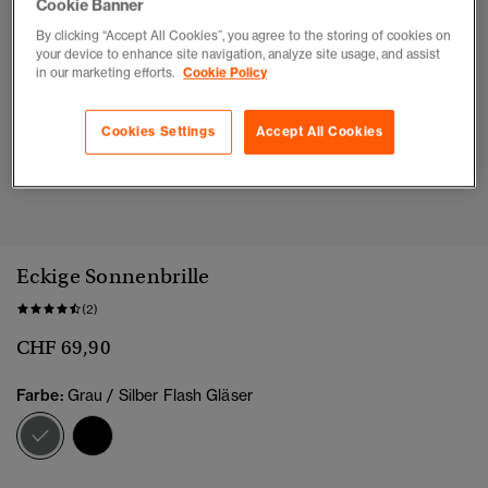
Cookie Banner
By clicking “Accept All Cookies”, you agree to the storing of cookies on
your device to enhance site navigation, analyze site usage, and assist
in our marketing efforts.
Cookie Policy
Cookies Settings
Accept All Cookies
1
2
3
4
5
6
Eckige Sonnenbrille
(2)
CHF 69,90
Farbe:
Grau / Silber Flash Gläser
Ausgewählt