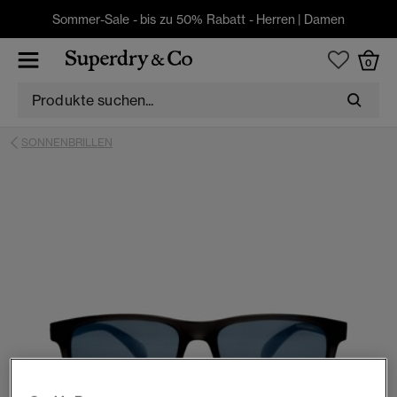
Sommer-Sale - bis zu 50% Rabatt -
Herren
|
Damen
0
SONNENBRILLEN