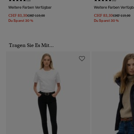
Weitere Farben Verfügbar
Weitere Farben Verfügb
CHF 83,30
CHF 83,30
Preis Wurde Reduziert Von
Bis
Preis Wurde R
Bi
CHF 119,00
CHF 119,00
Du Sparst 30 %
Du Sparst 30 %
Tragen Sie Es Mit...