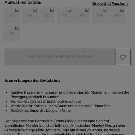
Auswählen Größe:
Größe Und Passform
34
36
38
40
42
44
46
48
IN DEN WARENKORB LEGEN
Anmerkungen der Redaktion
Kastige Passform – lockerer und fließender, für Momente, in denen Sie
Bewegungsfreiheit brauchen
Henley-Kragen mit Druckknopfverschluss
Verstellbarer Kordelzug am Saum und elastische Bündchen
Gesticktes Superdry Logo am Ärmel
Der Superweiche Bedruckte Teddy-Fleece bietet eine Schicht
gemütlichen Komforts und verleiht dem klassischen Henley-Design eine
verspielte Vintage-Note. Mit dem Logo am Ärmel vollendet, ist dieses
weiche Teil eine zuverlässige Möglichkeit, sich bei Kälte zu wärmen und