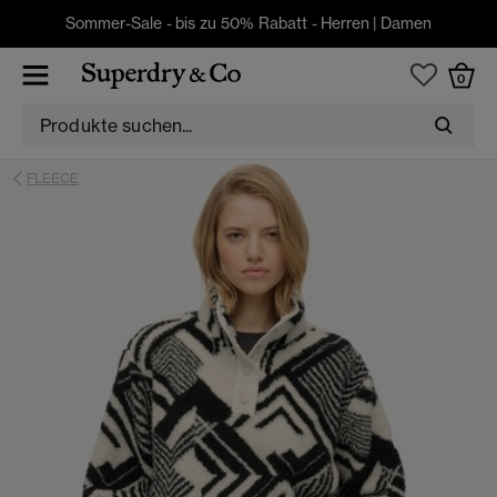
Sommer-Sale - bis zu 50% Rabatt -
Herren
|
Damen
0
FLEECE