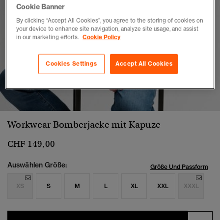
Cookie Banner
By clicking “Accept All Cookies”, you agree to the storing of cookies on
your device to enhance site navigation, analyze site usage, and assist
in our marketing efforts.
Cookie Policy
Cookies Settings
Accept All Cookies
1
2
3
4
5
Workwear Bomberjacke mit Kapuze
CHF 149,00
Auswählen Größe:
Größe Und Passform
XS
S
M
L
XL
XXL
XXXL