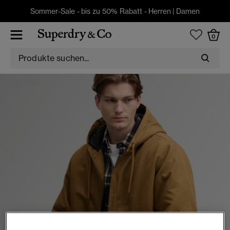
Sommer-Sale - bis zu 50% Rabatt -
Herren
|
Damen
0
JACKEN