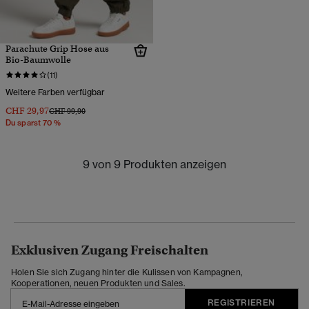
Parachute Grip Hose aus
Bio-Baumwolle
(11)
Weitere Farben verfügbar
CHF 29,97
Preis wurde reduziert von
bis
CHF 99,90
Du sparst 70 %
9 von 9 Produkten anzeigen
Exklusiven Zugang Freischalten
Holen Sie sich Zugang hinter die Kulissen von Kampagnen,
Kooperationen, neuen Produkten und Sales.
REGISTRIEREN