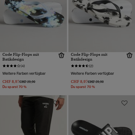
Code Flip-Flops mit
Code Flip-Flops mit
Batikdesign
Batikdesign
(4)
(2)
Weitere Farben verfügbar
Weitere Farben verfügbar
CHF 8,97
CHF 8,97
Preis wurde reduziert von
bis
Preis wurde reduziert von
bis
CHF 29,90
CHF 29,90
Du sparst 70 %
Du sparst 70 %