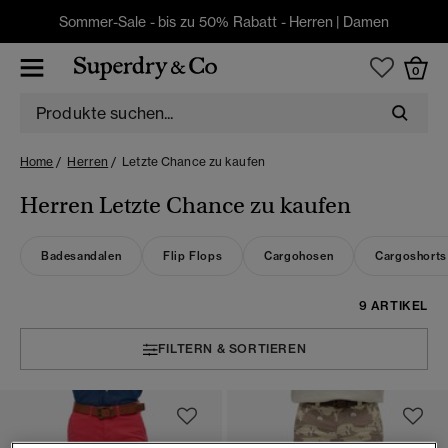
Sommer-Sale - bis zu 50% Rabatt -
Herren
|
Damen
0
Home
Herren
Letzte Chance zu kaufen
Herren Letzte Chance zu kaufen
Badesandalen
Flip Flops
Cargohosen
Cargoshorts
9 ARTIKEL
FILTERN & SORTIEREN