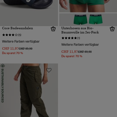
Core Badesandalen
Unterhosen aus Bio-
Baumwolle im 2er-Pack
(5)
(1)
Weitere Farben verfügbar
Weitere Farben verfügbar
CHF 11,97
Preis wurde reduziert von
bis
CHF 39,90
CHF 11,97
Preis wurde reduziert von
bis
CHF 39,90
Du sparst 70 %
Du sparst 70 %