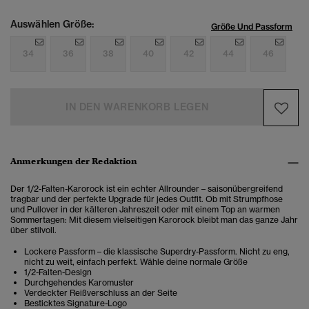
Auswählen Größe:
Größe Und Passform
34
36
38
40
42
44
46
IN DEN WARENKORB LEGEN
Anmerkungen der Redaktion
Der 1/2-Falten-Karorock ist ein echter Allrounder – saison­übergreifend
tragbar und der perfekte Upgrade für jedes Outfit. Ob mit Strumpfhose
und Pullover in der kälteren Jahreszeit oder mit einem Top an warmen
Sommertagen: Mit diesem vielseitigen Karorock bleibt man das ganze Jahr
über stilvoll.
Lockere Passform – die klassische Superdry-Passform. Nicht zu eng,
nicht zu weit, einfach perfekt. Wähle deine normale Größe
1/2-Falten-Design
Durchgehendes Karomuster
Verdeckter Reißverschluss an der Seite
Besticktes Signature-Logo