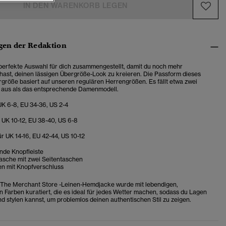
IN DEN WARENKORB LEGEN
en der Redaktion
perfekte Auswahl für dich zusammengestellt, damit du noch mehr
hast, deinen lässigen Übergröße-Look zu kreieren. Die Passform dieses
rgröße basiert auf unseren regulären Herrengrößen. Es fällt etwa zwei
 aus als das entsprechende Damenmodell.
UK 6-8, EU 34-36, US 2-4
 UK 10-12, EU 38-40, US 6-8
r UK 14-16, EU 42-44, US 10-12
de Knopfleiste
tasche mit zwei Seitentaschen
n mit Knopfverschluss
 The Merchant Store -Leinen-Hemdjacke wurde mit lebendigen,
Farben kuratiert, die es ideal für jedes Wetter machen, sodass du Lagen
d stylen kannst, um problemlos deinen authentischen Stil zu zeigen.