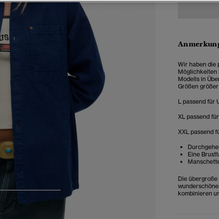
Anmerkung
Wir haben die 
Möglichkeiten 
Modells in Übe
Größen größer
L passend für 
XL passend für
XXL passend fü
Durchgehen
Eine Brust
Manschette
Die übergroße
wunderschönen 
kombinieren un
4
5
6