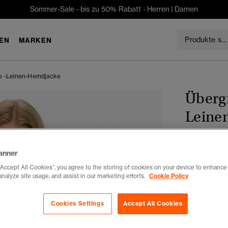
Sommer-Sale - bis zu 50% Rabatt -
Herren
|
Damen
EN
MARKEN
e -Leinen-Hemdjacke
Überg
Leine
CHF 64
Du sparst 50 %
anner
“Accept All Cookies”, you agree to the storing of cookies on your device to enhance 
Auswählen G
analyze site usage, and assist in our marketing efforts.
Cookie Policy
XXS
X
Cookies Settings
Accept All Cookies