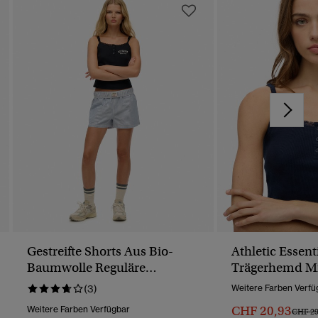
Gestreifte Shorts Aus Bio-
Athletic Essent
Baumwolle Reguläre
Trägerhemd Mi
Passform
Knöpfen
(3)
Weitere Farben Verfü
CHF 20,93
Weitere Farben Verfügbar
Preis 
CHF 29