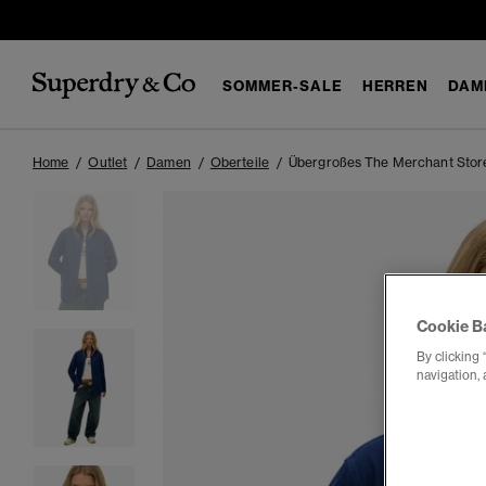
SOMMER-SALE
HERREN
DAM
Home
Outlet
Damen
Oberteile
Übergroßes The Merchant Stor
Cookie B
By clicking 
navigation, 