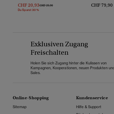
CHF 20,93
CHF 79,90
Preis Wurde Reduziert Von
Bis
CHF 29,90
Du Sparst 30 %
Exklusiven Zugang
Freischalten
Holen Sie sich Zugang hinter die Kulissen von
Kampagnen, Kooperationen, neuen Produkten un
Sales.
Online-Shopping
Kundenservice
Sitemap
Hilfe & Support