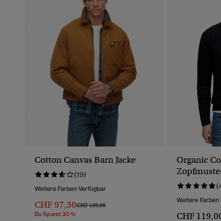
Cotton Canvas Barn Jacke
Organic Co
Zopfmuster
(19)
Reißversch
(
Weitere Farben Verfügbar
Weitere Farben
CHF 97,30
Preis Wurde Reduziert Von
Bis
CHF 139,00
Du Sparst 30 %
CHF 119,0