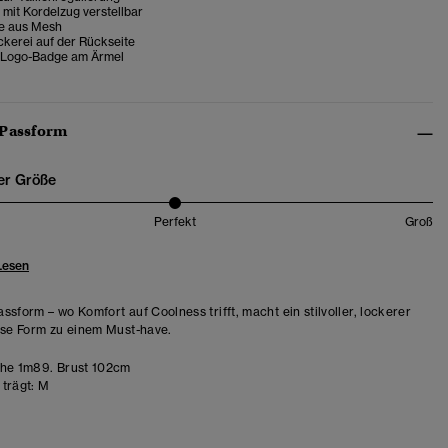
mit Kordelzug verstellbar
e aus Mesh
ckerei auf der Rückseite
 Logo-Badge am Ärmel
 Passform
er Größe
Perfekt
Groß
Lesen
ssform – wo Komfort auf Coolness trifft, macht ein stilvoller, lockerer
ese Form zu einem Must-have.
he 1m89. Brust 102cm
trägt:
M