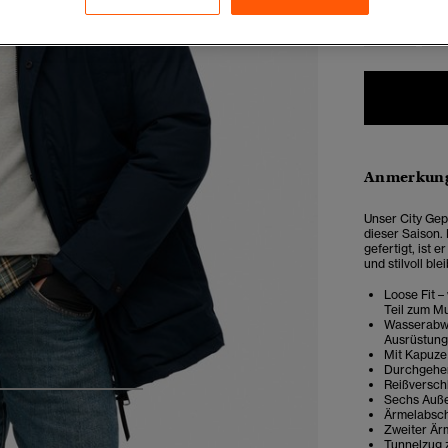
XXS
X
Anmerkung
Unser City Gep
dieser Saison.
gefertigt, ist
und stilvoll bl
Loose Fit –
Teil zum M
Wasserabwe
Ausrüstung
Mit Kapuze
Durchgehen
Reißversch
4
5
6
7
Sechs Auße
Ärmelabsch
Zweiter Är
Tunnelzug z