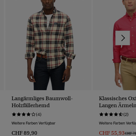
Langärmliges Baumwoll-
Klassisches O
Holzfällerhemd
Langen Ärmel
(4)
(2)
Weitere Farben Verfügbar
Weitere Farben Verfü
CHF 89,90
CHF 55,93
Preis 
CHF 79