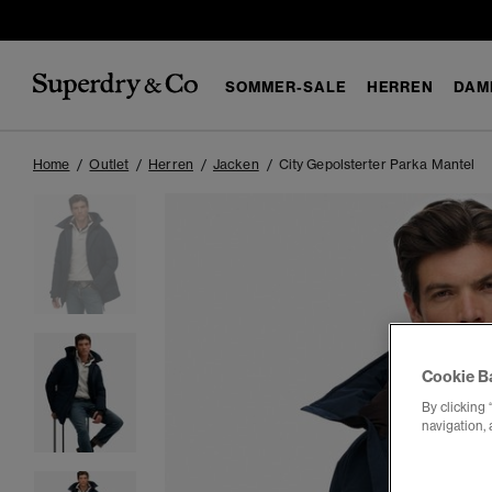
SOMMER-SALE
HERREN
DAM
Home
Outlet
Herren
Jacken
City Gepolsterter Parka Mantel
Cookie B
By clicking 
navigation, 