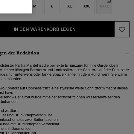
S
S
M
L
XL
XXL
XXXL
IN DEN WARENKORB LEGEN
en der Redaktion
olsterter Parka Mantel ist die perfekte Ergänzung für Ihre Garderobe in
 Mit einer lässigen Passform und kontrastierender Stickerei auf der Rückseite
 er ideal für unterwegs oder lange Spaziergänge mit dem Hund, wenn Sie warm
eiben möchten.
 wo Komfort auf Coolness trifft, eine stylische weite Schnittform macht dieses
ust-have
isend – Der Stoff wurde mit einer fortschrittlichen wasserabweisenden
 behandelt
d wattiert
luss und Druckknopfverschluss
ntaschen plus zwei Seitentaschen
lüsse mit Druckknöpfen verstellbar
mel mit Daumenloch
ur Taillenregulierung