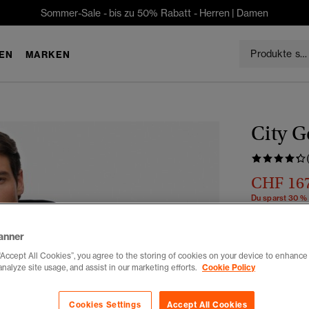
Sommer-Sale - bis zu 50% Rabatt -
Herren
|
Damen
EN
MARKEN
City G
CHF 16
Du sparst 30 %
Farbe:
mitte
anner
“Accept All Cookies”, you agree to the storing of cookies on your device to enhance 
analyze site usage, and assist in our marketing efforts.
Cookie Policy
Auswählen G
Cookies Settings
Accept All Cookies