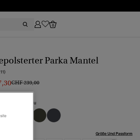
0
epolsterter Parka Mantel
(11)
7,30
Preis wurde reduziert von
bis
CHF 239,00
rnacht marineblau
Ausgewählt
site
röße:
Größe Und Passform