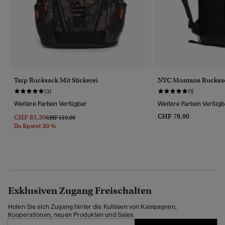
Tarp Rucksack Mit Stickerei
NYC Montana Rucksa
(3)
(1)
Weitere Farben Verfügbar
Weitere Farben Verfügb
CHF 79,90
CHF 83,30
Preis Wurde Reduziert Von
Bis
CHF 119,00
Du Sparst 30 %
Exklusiven Zugang Freischalten
Holen Sie sich Zugang hinter die Kulissen von Kampagnen,
Kooperationen, neuen Produkten und Sales.