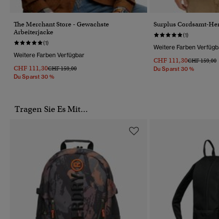
The Merchant Store - Gewachste
Surplus Cordsamt-He
Arbeiterjacke
(1)
(1)
Weitere Farben Verfügb
Weitere Farben Verfügbar
CHF 111,30
Preis Wurde
B
CHF 159,00
CHF 111,30
Preis Wurde Reduziert Von
Bis
CHF 159,00
Du Sparst 30 %
Du Sparst 30 %
Tragen Sie Es Mit...