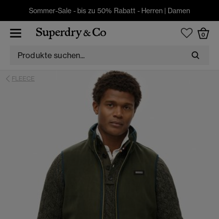
Sommer-Sale - bis zu 50% Rabatt -
Herren
|
Damen
0
FLEECE