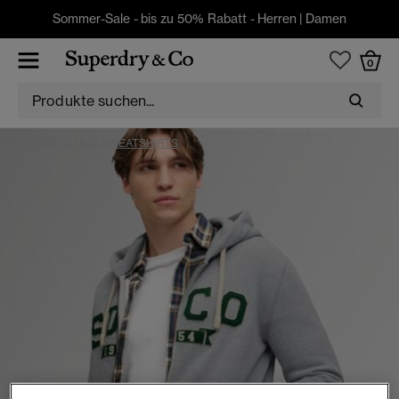
Sommer-Sale - bis zu 50% Rabatt -
Herren
|
Damen
0
HOODIES UND SWEATSHIRTS