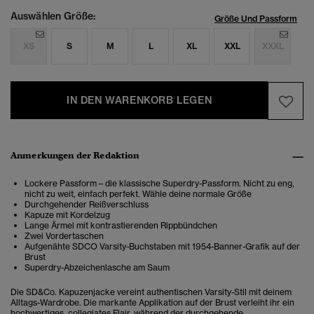
Auswählen Größe:
Größe Und Passform
XS
S
M
L
XL
XXL
XXXL
IN DEN WARENKORB LEGEN
Anmerkungen der Redaktion
Lockere Passform – die klassische Superdry-Passform. Nicht zu eng,
nicht zu weit, einfach perfekt. Wähle deine normale Größe
Durchgehender Reißverschluss
Kapuze mit Kordelzug
Lange Ärmel mit kontrastierenden Rippbündchen
Zwei Vordertaschen
Aufgenähte SDCO Varsity-Buchstaben mit 1954-Banner-Grafik auf der
Brust
Superdry-Abzeichenlasche am Saum
Die SD&Co. Kapuzenjacke vereint authentischen Varsity-Stil mit deinem
Alltags-Wardrobe. Die markante Applikation auf der Brust verleiht ihr ein
hochwertiges, collegiates Flair, während der durchgehende