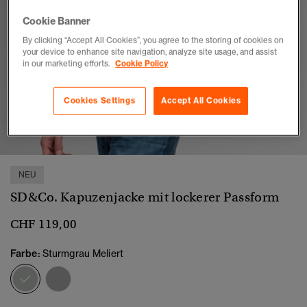
Cookie Banner
By clicking “Accept All Cookies”, you agree to the storing of cookies on
your device to enhance site navigation, analyze site usage, and assist
in our marketing efforts.
Cookie Policy
Cookies Settings
Accept All Cookies
1
2
3
4
5
6
7
NEU
SD&Co. Kapuzenjacke mit lockerer Passform
CHF 119,00
Farbe:
Sturmgrau Meliert
Ausgewählt