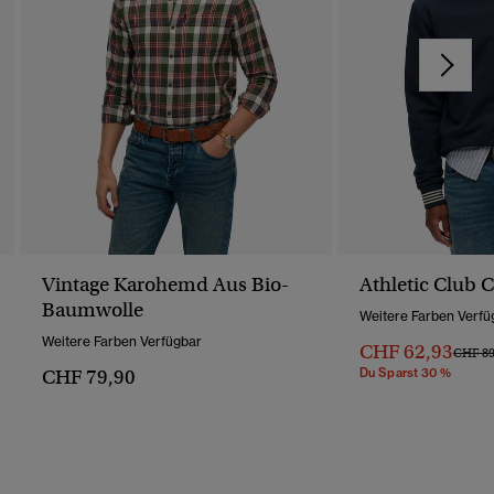
Vintage Karohemd Aus Bio-
Athletic Club 
Baumwolle
Weitere Farben Verfü
Weitere Farben Verfügbar
CHF 62,93
Preis 
CHF 89
CHF 79,90
Du Sparst 30 %