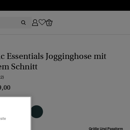
0
ic Essentials Jogginghose mit
em Schnitt
(2)
9,00
ey marineblau
Ausgewählt
site
röße:
Größe Und Passform