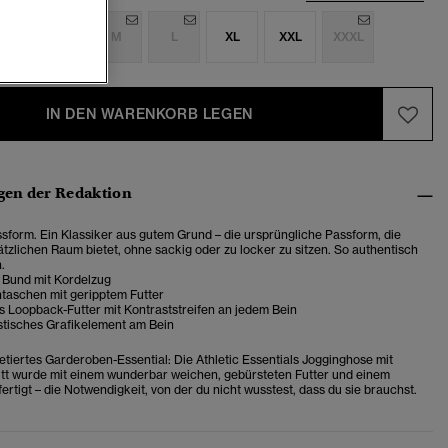
S
S
M
L
XL
XXL
XXXL
IN DEN WARENKORB LEGEN
en der Redaktion
form. Ein Klassiker aus gutem Grund – die ursprüngliche Passform, die
ätzlichen Raum bietet, ohne sackig oder zu locker zu sitzen. So authentisch
.
r Bund mit Kordelzug
taschen mit geripptem Futter
s Loopback-Futter mit Kontraststreifen an jedem Bein
stisches Grafikelement am Bein
retiertes Garderoben-Essential: Die Athletic Essentials Jogginghose mit
t wurde mit einem wunderbar weichen, gebürsteten Futter und einem
fertigt – die Notwendigkeit, von der du nicht wusstest, dass du sie brauchst.