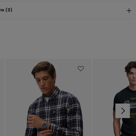
n (2)