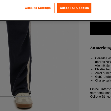
Cookies Settings
Accept All Cookies
XXS
X
Anmerkung
Gerade Pass
überall zus
wie möglich
Elastische
Zwei Außen
Gebürstete
Charakteri
Ein neu interp
geradem Schnit
College-Stil ge
4
5
6