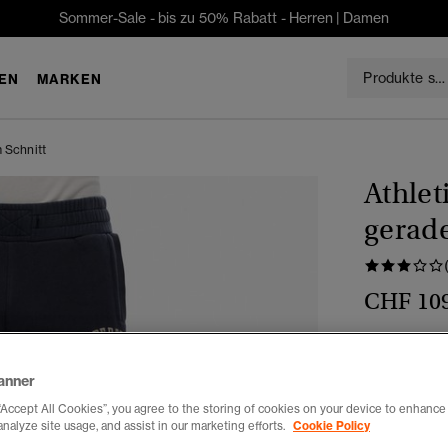
Sommer-Sale - bis zu 50% Rabatt -
Herren
|
Damen
EN
MARKEN
 Schnitt
Athlet
gerad
CHF 10
Farbe:
bradl
anner
“Accept All Cookies”, you agree to the storing of cookies on your device to enhance 
analyze site usage, and assist in our marketing efforts.
Cookie Policy
Auswählen G